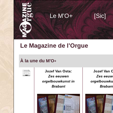
Le M’O+
[Sic]
Le Magazine de l'Orgue
À la une du M'O
+
Jozef Van Osta:
Jozef Van O
Zes eeuwen
Zes eeuw
orgelbouwkunst in
orgelbouwku
Brabant
Braban