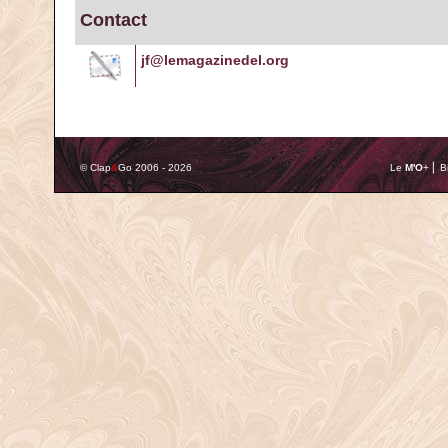
Contact
jf@lemagazinedel.org
© Clap
&
Go 2006 - 2026
Le
M'O
+ ⎢ 