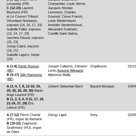
Lecauday (FR)
Charpentier, Louis Vierne,
C (12-23)
Laurent
Jacques-Nicolas
Beyhurst (FR)
Lemmens, Charles
et
Le Concert Tribuot:
Gounod, César Franck,
Véronique Nosbaum,
Louis Niedermeyer,
soprano (14, 16, 17, 23)
Amédée Vandenheuvel,
Isabelle Fallot, soprano
Alexandre Guilmant,
(13, 14, 17, 23)
Camille Saint-Saëns,
Jasmine Daoud, soprano
(15, 23)
Josep Cabré, baryton
(19, 21)
Isabelle Lagors, harpe
(23)
A (1-8)
Denis Roosen
Joseph Callaerts, Clément
Orgelkunst
02/12
(BE)
Loret,
Auguste Wiegand
,
B (9-17)
Stijn Hanssens
Alphonse Mailly
(BE)
A (3, 4, 7, 8, 12-16, 19,
Johann Sebastian Bach
Bayard Musique
24/04
20, 25, 26, 29, 30)
Marie-
Ange Leurent (FR)
B (1, 2, 5, 6, 9-11, 17, 18,
21-24, 27, 28)
Éric
Lebrun (FR)
A (7-12)
Pierre Charial
Giörgy Ligeti
Sony
02/05
(FR), orgue de Barbarie
B (19-22)
Zsigmond
Szathmary (HU), orgue
de Olten