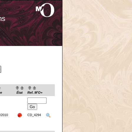
ns
ée
État
Ref. M'O+
/2010
CD_4294