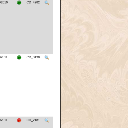
/2010
CD_4282
/2011
CD_3138
/2011
CD_2181