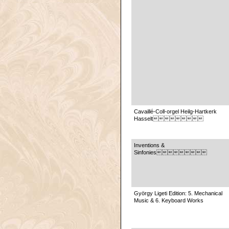
Cavaillé-Coll-orgel Heilg-Hartkerk
Hasselt
Inventions &
Sinfonies
György Ligeti Edition: 5. Mechanical
Music & 6. Keyboard Works