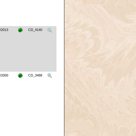
/2013
CD_4140
/2000
CD_3488