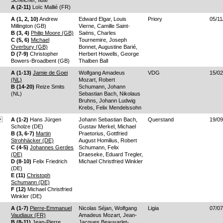
Schelcher, flûte
A (2-11)
Loïc Mallié (FR)
A (1, 2, 10)
Andrew
Edward Elgar, Louis
Priory
05/11
Millington (GB)
Vierne, Camille Saint-
B (3, 4)
Philip Moore (GB)
Saëns, Charles
C (5, 6)
Michael
Tournemire, Joseph
Overbury (GB)
Bonnet, Augustine Barié,
D (7-9)
Christopher
Herbert Howells, George
Bowers-Broadbent (GB)
Thalben Ball
A (1-13)
Jamie de Goei
Wolfgang Amadeus
VDG
15/02
(NL)
Mozart, Robert
B (14-20)
Reize Smits
Schumann, Johann
(NL)
Sebastian Bach, Nikolaus
Bruhns, Johann Ludwig
Krebs, Felix Mendelssohn

A (1-2)
Hans Jürgen
Johann Sebastian Bach,
Querstand
19/09
Scholze (DE)
Gustav Merkel, Michael
B (3, 6-7)
Martin
Praetorius, Gottfried
Strohhäcker (DE)
August Homilius, Robert
C (4-5)
Johannes Gerdes
Schumann, Felix
(DE)
Draeseke, Eduard Tregler,
D (8-10)
Felix Friedrich
Michael Christfried Winkler
(DE)
E (11)
Christoph
Schumann (DE)
F (12)
Michael Christfried
Winkler (DE)
A (1-7)
Pierre-Emmanuel
Nicolas Séjan, Wolfgang
Ligia
07/07
Vaudiaux (FR)
Amadeus Mozart, Jean-
B (8-11)
Jean-Pierre
Jacques Beauvarlet-