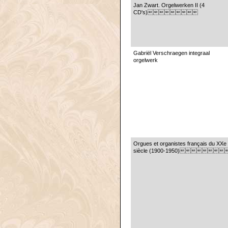
Jan Zwart. Orgelwerken II (4
CD's)
Gabriël Verschraegen integraal
orgelwerk
Orgues et organistes français du XXe
siècle (1900-1950)