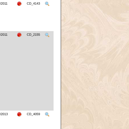
/2011
CD_4143
/2011
CD_2155
/2013
CD_4059