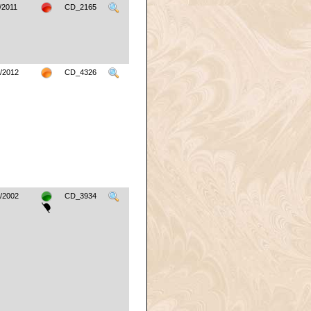
/2011
CD_2165
/2012
CD_4326
/2002
CD_3934