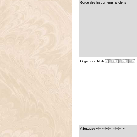
Guide des instruments anciens
Orgues de Malte
Affettuoso