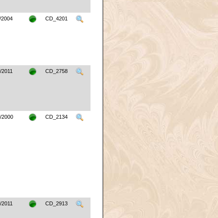
/2004
CD_4201
/2011
CD_2758
/2000
CD_2134
/2011
CD_2913