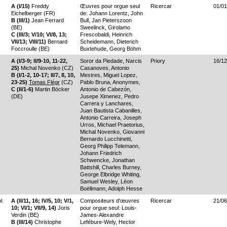
A (I/15)
Freddy
Œuvres pour orgue seul
Ricercar
01/01
Eichelberger (FR)
de: Johann Lorentz, John
B (III/1)
Jean Ferrard
Bull, Jan Pieterszoon
(BE)
Sweelinck, Girolamo
C (III/3; V/10; VI/8, 13;
Frescobaldi, Heinrich
VII/13; VIII/11)
Bernard
Scheidemann, Dieterich
Foccroulle (BE)
Buxtehude, Georg Böhm
A (I/3-9; II/9-10, 11-22,
Soror da Piedade, Narcis
Priory
16/12
25)
Michal Novenko (CZ)
Casanoves, Antonio
B (I/1-2, 10-17; II/7, 8, 10,
Mestres, Miguel Lopez,
23-25)
Tomas Flégr
(CZ)
Pablo Bruna, Anonymes,
C (II/1-6)
Martin Böcker
Antonio de Cabezón,
(DE)
Jusepe Ximenez, Pedro
Carrera y Lanchares,
Juan Bautista Cabanilles,
Antonio Carreira, Joseph
Urros, Michael Praetorius,
Michal Novenko, Giovanni
Bernardo Lucchinetti,
Georg Philipp Telemann,
Johann Friedrich
Schwencke, Jonathan
Battshill, Charles Burney,
George Elbridge Whiting,
Samuel Wesley, Léon
Boëllmann, Adolph Hesse
l.
A (II/11, 16; IV/5, 10; V/1,
Compositeurs d'œuvres
Ricercar
21/06
10; VI/1; VII/9, 14)
Joris
pour orgue seul: Louis-
Verdin (BE)
James-Alexandre
B (III/14)
Christophe
Lefébure-Wely, Hector