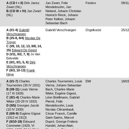
A (CD I + II)
Dirk Jansz.
Jan Zwart, Felix
Festivo
09/11
Zwart (NL)
Mendelssohn, Jan
B (CD III + IV)
Jan Zwart
Nieland, Johann Christian
(NL)
Heinrich Rinck, Johann
Peter Kellner, Johann
Sebastian Bach
A (I/1-4)
Gabriël
Gabriël Verschraegen
Orgelkunst
25/12
Verschraegen
B (I/5-8, II/4)
Nicolas De
Troyer
C (I/9, 10, 12, 13, II/8, 14,
15)
Edward De Geest
D (I/11, II/2, 7, 9)
Jo Van
Eetvelde
E (II/1, II/1, 5, 6)
Dirk
Verschraegen
F (II/3, 10-13)
Frank
Heye
A (I/1-7)
Charles
Charles Tournemire, Louis
EMI
18/03

Tournemire (30 IV 1931)
Vierne, Johann Sebastian
B (I/8-11)
Louis Vierne
Bach, Charles-Marie
(17 XI 1928)
Widor, Eugène Gigout,
C (II/1-4)
Charles-Marie
Léon Boëllmann, Gabriel
Widor (20-29 IV 1932)
Pierné, Felix
D (II/5)
Georges Jacob
Mendelssohn, Louis
(10 IV 1930)
Nicolas Clérambault,
E (II/6-9)
Eugène Gigout
César Franck, Camille
(1912 et 1913)
Saint-Saëns, Marcel
F (II/10-18)
Édouard
Dupré, George Frideric
Commette (1929, VI
Handel, Jehan Alain,