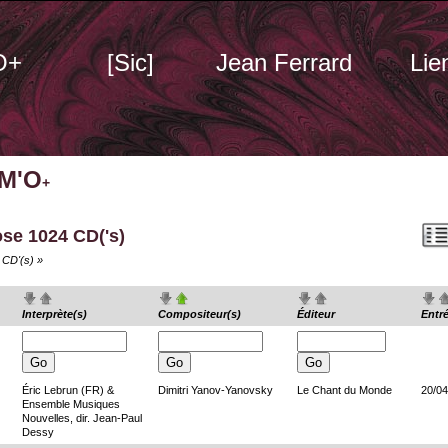
O+
[Sic]
Jean Ferrard
Lie
 M'O
+
ose 1024 CD('s)
« CD'(s) »
Interprète(s)
Compositeur(s)
Éditeur
Entr
Éric Lebrun (FR) &
Dimitri Yanov-Yanovsky
Le Chant du Monde
20/04
Ensemble Musiques
Nouvelles, dir. Jean-Paul
Dessy