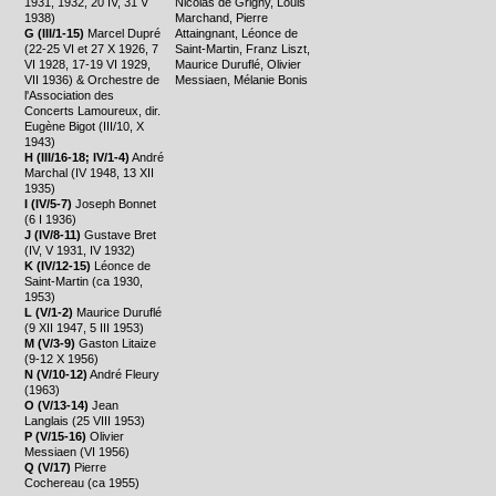
1931, 1932, 20 IV, 31 V
Nicolas de Grigny, Louis
1938)
Marchand, Pierre
G (III/1-15)
Marcel Dupré
Attaingnant, Léonce de
(22-25 VI et 27 X 1926, 7
Saint-Martin, Franz Liszt,
VI 1928, 17-19 VI 1929,
Maurice Duruflé, Olivier
VII 1936) & Orchestre de
Messiaen, Mélanie Bonis
l'Association des
Concerts Lamoureux, dir.
Eugène Bigot (III/10, X
1943)
H (III/16-18; IV/1-4)
André
Marchal (IV 1948, 13 XII
1935)
I (IV/5-7)
Joseph Bonnet
(6 I 1936)
J (IV/8-11)
Gustave Bret
(IV, V 1931, IV 1932)
K (IV/12-15)
Léonce de
Saint-Martin (ca 1930,
1953)
L (V/1-2)
Maurice Duruflé
(9 XII 1947, 5 III 1953)
M (V/3-9)
Gaston Litaize
(9-12 X 1956)
N (V/10-12)
André Fleury
(1963)
O (V/13-14)
Jean
Langlais (25 VIII 1953)
P (V/15-16)
Olivier
Messiaen (VI 1956)
Q (V/17)
Pierre
Cochereau (ca 1955)