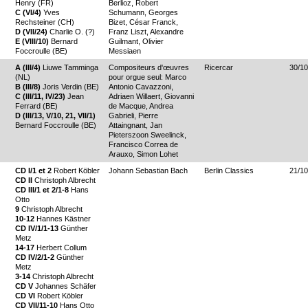
Henry (FR)
Berlioz, Robert
C (VI/4)
Yves
Schumann, Georges
Rechsteiner (CH)
Bizet, César Franck,
D (VII/24)
Charlie O. (?)
Franz Liszt, Alexandre
E (VIII/10)
Bernard
Guilmant, Olivier
Foccroulle (BE)
Messiaen
A (III/4)
Liuwe Tamminga
Compositeurs d'œuvres
Ricercar
30/10
(NL)
pour orgue seul: Marco
B (III/8)
Joris Verdin (BE)
Antonio Cavazzoni,
C (III/11, IV/23)
Jean
Adriaen Willaert, Giovanni
Ferrard (BE)
de Macque, Andrea
D (III/13, V/10, 21, VII/1)
Gabrieli, Pierre
Bernard Foccroulle (BE)
Attaingnant, Jan
Pieterszoon Sweelinck,
Francisco Correa de
Arauxo, Simon Lohet
CD I/1 et 2
Robert Köbler
Johann Sebastian Bach
Berlin Classics
21/10
CD II
Christoph Albrecht
CD III/1 et 2/1-8
Hans
Otto
9
Christoph Albrecht
10-12
Hannes Kästner
CD IV/1/1-13
Günther
Metz
14-17
Herbert Collum
CD IV/2/1-2
Günther
Metz
3-14
Christoph Albrecht
CD V
Johannes Schäfer
CD VI
Robert Köbler
CD VII/11-10
Hans Otto