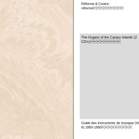
Réforme & Contre-
réforme
The Organs of the Canary Islands (2
CD's)
Guide des instruments de musique (Vo
II) 1850-1950