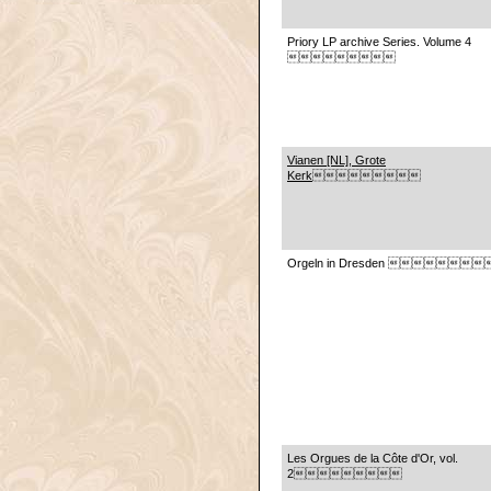
Priory LP archive Series. Volume 4

Vianen [NL], Grote
Kerk
Orgeln in Dresden 
Les Orgues de la Côte d'Or, vol.
2