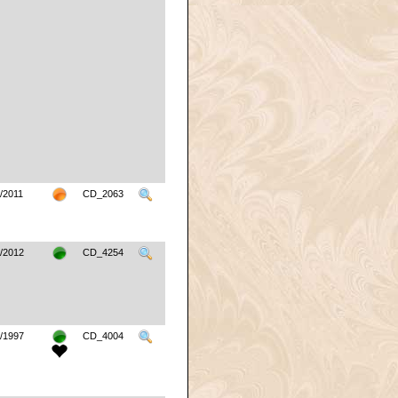
/2011
CD_2063
/2012
CD_4254
/1997
CD_4004