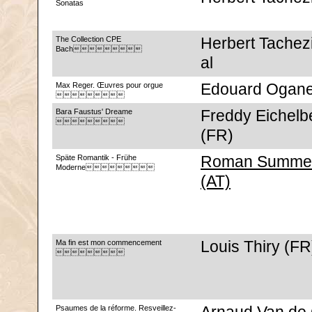
Sonatas
The Collection CPE
Herbert Tachezi
Bach
al
Max Reger. Œuvres pour orgue
Edouard Ogane

Bara Faustus' Dreame
Freddy Eichelb

(FR)
Späte Romantik - Frühe
Roman Summe
Moderne
(AT)
Ma fin est mon commencement
Louis Thiry (FR

Psaumes de la réforme. Resveillez-