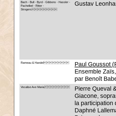
Bach - Bull - Byrd - Gibbons - Hassler -
Gustav Leonhar
Pachelbel - Ritter -
Strogers
Rameau & Handel
Paul Goussot (
Ensemble Zaïs,
par Benoît Bab
Vocalise Ave Maria
Pierre Queval &
Giacone, sopra
la participation
Daphné Lallem