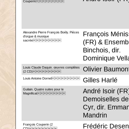
Couperin
Alexandre Pierre François Boély. Pièces
François Ménis
d'orgue & musique
sacrée
(FR) & Ensembl
Binchois, dir.
Dominique Vell
Louis Claude Daquin. œuvres complètes
Olivier Baumon
(2 CD)
Louis Antoine Dornel
Gilles Harlé
Guilain. Quatre suites pour le
André Isoir (FR
Magnificat
Demoiselles de
Cyr, dir. Emma
Mandrin
François Couperin (2
Frédéric Desen
CD)