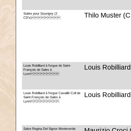
Suites pour Souvigny (2
Thilo Muster (
CD's)
Louis Robilliard à l'orgue de Saint-
Louis Robilliar
François de Sales à
Lyon
Louis Robilliard à l'orgue Cavaillé-Coll de
Louis Robilliar
Saint-François-de-Sales à
Lyon
Salve Regina Del Signor Monteverde.
Maurizio Croci 