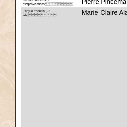
Cannes: un festival
Pierre Pincemai
d'improvisations
L'orgue français (22
Marie-Claire Al
CD)