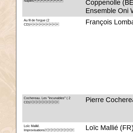
Naples
Coppenolle (BE
Ensemble Oni 
Au fil de l'orgue (2
François Lomb
CD)
Cochereau. Les "incunables" ( 2
Pierre Cochere
CD)
Loïc Mallié.
Loïc Mallié (FR
Improvisations