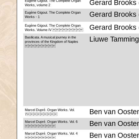
Eugène Gigout. The Complete Organ
Gerard Brooks
Works, volume 2
Eugène Gigout. The Complete Organ
Gerard Brooks
Works - 1
Eugène Gigout. The Complete Organ
Gerard Brooks
Works. Volume IV 
Basilicata. A musical journey in the
Liuwe Tamming
provinces of the Kingdom of Naples

Marcel Dupré. Organ Works. Vol.
Ben van Ooste
7
Marcel Dupré. Organ Works. Vol. 6
Ben van Ooste

Marcel Dupré. Organ Works. Vol. 4
Ben van Ooste
