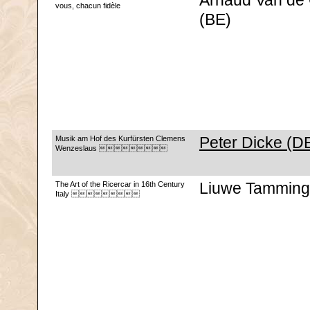
Arnaud Van de 
vous, chacun fidèle
(BE)
Musik am Hof des Kurfürsten Clemens
Peter Dicke (D
Wenzeslaus 
The Art of the Ricercar in 16th Century
Liuwe Tammin
Italy 