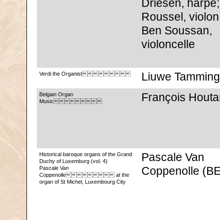
Driesen, harpe
Roussel, violon
Ben Soussan,
violoncelle
Verdi the Organist
Liuwe Tamming
Belgian Organ
François Houtar
Music
Historical baroque organs of the Grand
Pascale Van
Duchy of Luxemburg (vol. 4)
Pascale Van
Coppenolle (BE
Coppenolle at the
organ of St Michel, Luxembourg City