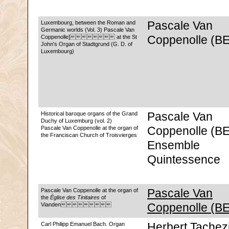
Luxembourg, between the Roman and
Pascale Van
Germanic worlds (Vol. 3) Pascale Van
Coppenolle] at the St
Coppenolle (BE
John's Organ of Stadtgrund (G. D. of
Luxembourg)
Historical baroque organs of the Grand
Pascale Van
Duchy of Luxemburg (vol. 2)
Pascale Van Coppenolle at the organ of
Coppenolle (BE
the Franciscan Church of Troisvierges
Ensemble
Quintessence
Pascale Van Coppenolle at the organ of
Pascale Van
the
Église des Tinitaires
of
Vianden
Coppenolle (BE
Carl Philipp Emanuel Bach. Organ
Herbert Tachezi