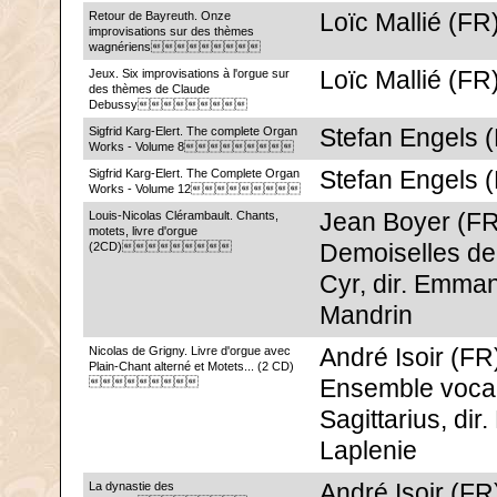
Retour de Bayreuth. Onze
Loïc Mallié (FR
improvisations sur des thèmes
wagnériens
Jeux. Six improvisations à l'orgue sur
Loïc Mallié (FR
des thèmes de Claude
Debussy
Sigfrid Karg-Elert. The complete Organ
Stefan Engels 
Works - Volume 8
Sigfrid Karg-Elert. The Complete Organ
Stefan Engels 
Works - Volume 12
Louis-Nicolas Clérambault. Chants,
Jean Boyer (FR
motets, livre d'orgue
(2CD)
Demoiselles de
Cyr, dir. Emma
Mandrin
Nicolas de Grigny. Livre d'orgue avec
André Isoir (FR
Plain-Chant alterné et Motets... (2 CD)

Ensemble voca
Sagittarius, dir.
Laplenie
La dynastie des
André Isoir (FR