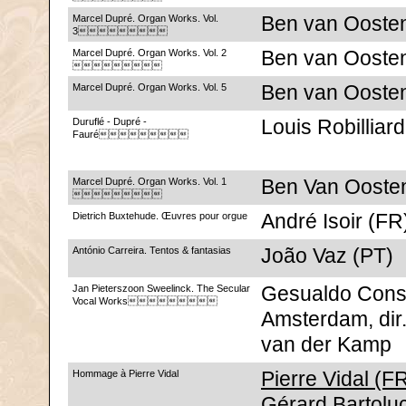
Marcel Dupré. Organ Works. Vol.
Ben van Ooste
3
Marcel Dupré. Organ Works. Vol. 2
Ben van Ooste

Marcel Dupré. Organ Works. Vol. 5
Ben van Ooste
Duruflé - Dupré -
Louis Robilliar
Fauré
Marcel Dupré. Organ Works. Vol. 1
Ben Van Ooste

Dietrich Buxtehude. Œuvres pour orgue
André Isoir (FR
António Carreira. Tentos & fantasias
João Vaz (PT)
Jan Pieterszoon Sweelinck. The Secular
Gesualdo Cons
Vocal Works
Amsterdam, dir
van der Kamp
Hommage à Pierre Vidal
Pierre Vidal (FR
Gérard Bartoluc