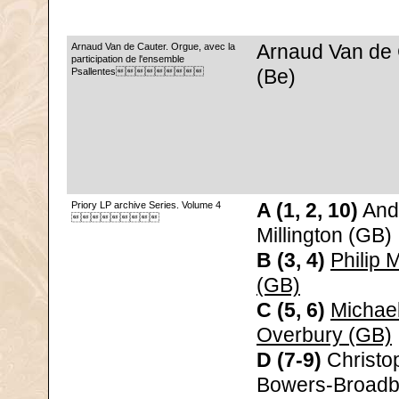
Arnaud Van de Cauter. Orgue, avec la
Arnaud Van de 
participation de l'ensemble
Psallentes
(Be)
Priory LP archive Series. Volume 4
A (1, 2, 10)
And

Millington (GB)
B (3, 4)
Philip 
(GB)
C (5, 6)
Michae
Overbury (GB)
D (7-9)
Christo
Bowers-Broadb