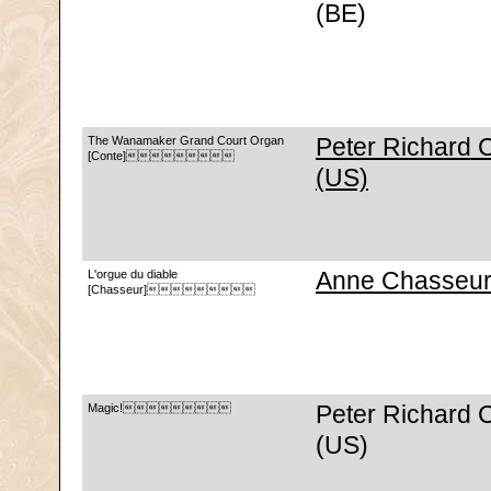
(BE)
The Wanamaker Grand Court Organ
Peter Richard 
[Conte]
(US)
L'orgue du diable
Anne Chasseu
[Chasseur]
Magic!
Peter Richard 
(US)