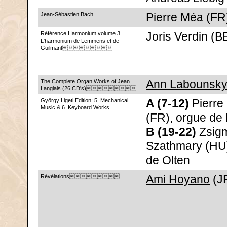
Jean-Sébastien Bach
Pierre Méa (FR
Référence Harmonium volume 3.
Joris Verdin (B
L'harmonium de Lemmens et de
Guilmant
The Complete Organ Works of Jean
Ann Labounsky
Langlais (26 CD's)
György Ligeti Edition: 5. Mechanical
A (7-12)
Pierre 
Music & 6. Keyboard Works
(FR), orgue de 
B (19-22)
Zsig
Szathmary (HU)
de Olten
Révélations
Ami Hoyano
(J