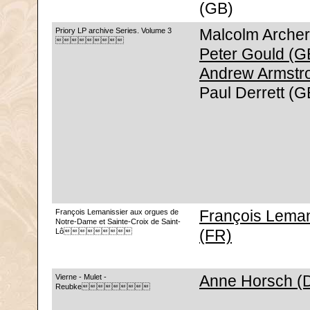
(GB)
Priory LP archive Series. Volume 3
Malcolm Archer

Peter Gould (G
Andrew Armstr
Paul Derrett (G
François Lemanissier aux orgues de
François Leman
Notre-Dame et Sainte-Croix de Saint-
Lô
(FR)
Vierne - Mulet -
Anne Horsch (
Reubke