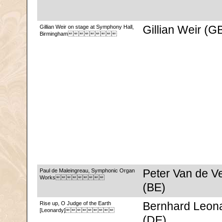
Gillian Weir on stage at Symphony Hall,
Gillian Weir (G
Birmingham
Paul de Maleingreau, Symphonic Organ
Peter Van de V
Works
(BE)
Rise up, O Judge of the Earth
Bernhard Leon
[Leonardy]
(DE)