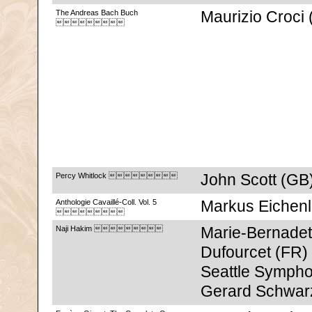
The Andreas Bach Buch
Maurizio Croci 

Percy Whitlock 
John Scott (GB
Anthologie Cavaillé-Coll. Vol. 5
Markus Eichenl

Naji Hakim 
Marie-Bernadet
Dufourcet (FR)
Seattle Symphon
Gerard Schwar