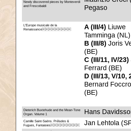
Newly discovered pieces by Monteverdi
and Frescobaldi
Pegaso
L'Europe musicale de la
A (III/4)
Liuwe
Renaissance
Tamminga (NL)
B (III/8)
Joris V
(BE)
C (III/11, IV/23)
Ferrard (BE)
D (III/13, V/10, 
Bernard Foccro
(BE)
Dieterich Buxtehude and the Mean-Tone
Hans Davidsso
Organ. Volume 1
Camille Saint-Saëns. Préludes &
Jan Lehtola (S
Fugues, Fantaisies