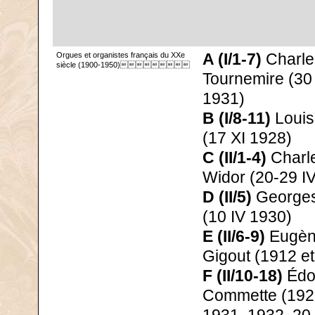
Orgues et organistes français du XXe
A (I/1-7)
Charle
siècle (1900-1950)
Tournemire (30
1931)
B (I/8-11)
Louis
(17 XI 1928)
C (II/1-4)
Charl
Widor (20-29 I
D (II/5)
Georges
(10 IV 1930)
E (II/6-9)
Eugè
Gigout (1912 e
F (II/10-18)
Édo
Commette (1929