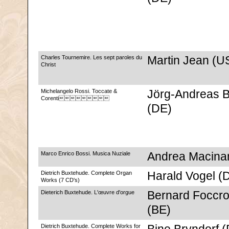
Charles Tournemire. Les sept paroles du
Martin Jean (U
Christ
Michelangelo Rossi. Toccate &
Jörg-Andreas B
Corenti
(DE)
Marco Enrico Bossi. Musica Nuziale
Andrea Macinant
Dietrich Buxtehude. Complete Organ
Harald Vogel (
Works (7 CD's)
Dieterich Buxtehude. L'œuvre d'orgue
Bernard Foccro
(BE)
Dietrich Buxtehude. Complete Works for