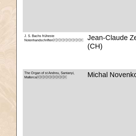
J. S. Bachs früheste
Jean-Claude Z
Notenhandschriften
(CH)
The Organ of st Andreu, Santanyi,
Michal Novenk
Mallorca