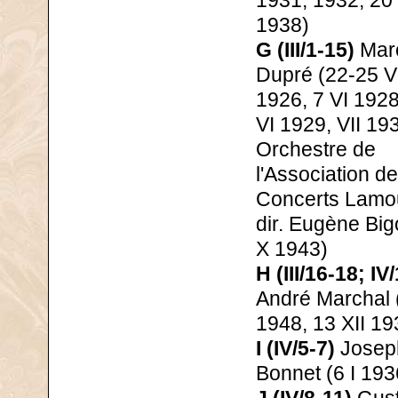
1931, 1932, 20 
1938)
G (III/1-15)
Mar
Dupré (22-25 VI
1926, 7 VI 1928
VI 1929, VII 19
Orchestre de
l'Association d
Concerts Lamo
dir. Eugène Bigo
X 1943)
H (III/16-18; IV
André Marchal 
1948, 13 XII 19
I (IV/5-7)
Josep
Bonnet (6 I 193