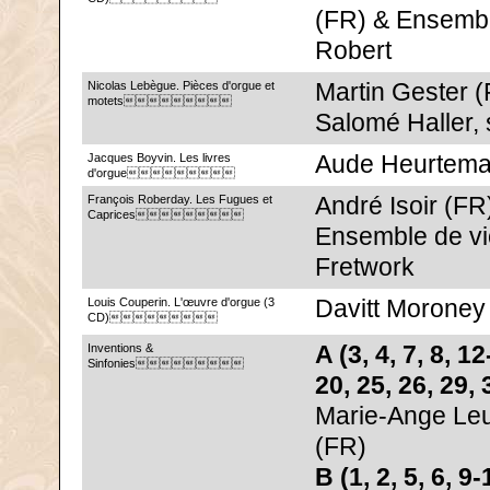
(FR) & Ensembl
Robert
Nicolas Lebègue. Pièces d'orgue et
Martin Gester 
motets
Salomé Haller,
Jacques Boyvin. Les livres
Aude Heurtemat
d'orgue
François Roberday. Les Fugues et
André Isoir (FR)
Caprices
Ensemble de vi
Fretwork
Louis Couperin. L'œuvre d'orgue (3
Davitt Moroney
CD)
Inventions &
A (3, 4, 7, 8, 12
Sinfonies
20, 25, 26, 29, 
Marie-Ange Leu
(FR)
B (1, 2, 5, 6, 9-