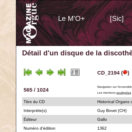
Le M’O+
[Sic]
Détail d'un disque de la discot
CD_2194 (
)
Navigation sur l'ensembl
565 / 1024
Les mentions
soulignées
Titre du CD
Historical Orga
Interprète(s)
Guy Bovet (CH)
Éditeur
Gallo
Numéro d'édition
1362