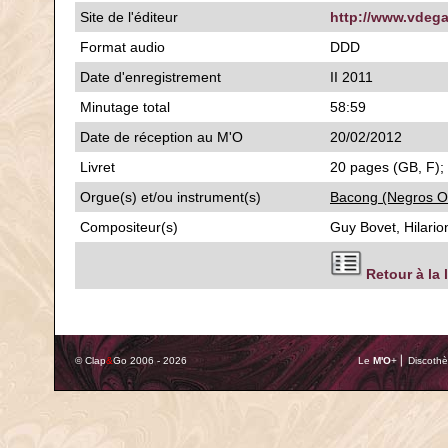
Site de l'éditeur
http://www.vdega
Format audio
DDD
Date d'enregistrement
II 2011
Minutage total
58:59
Date de réception au M'O
20/02/2012
Livret
20 pages (GB, F); 
Orgue(s) et/ou instrument(s)
Bacong (Negros Or
Compositeur(s)
Guy Bovet, Hilario
Retour à la 
© Clap
&
Go 2006 - 2026
Le
M'O
+ ⎢ Discothè