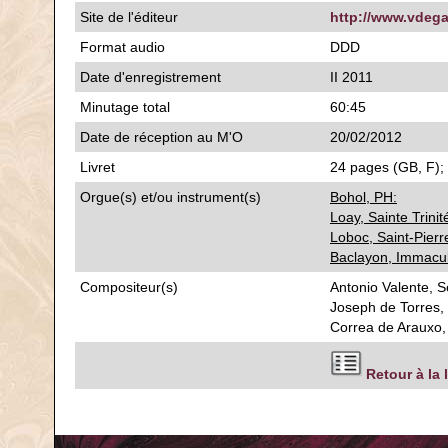
Site de l'éditeur
http://www.vdega
Format audio
DDD
Date d'enregistrement
II 2011
Minutage total
60:45
Date de réception au M'O
20/02/2012
Livret
24 pages (GB, F); 
Orgue(s) et/ou instrument(s)
Bohol, PH:
Loay, Sainte Trinit
Loboc, Saint-Pierr
Baclayon, Immacu
Compositeur(s)
Antonio Valente, S
Joseph de Torres,
Correa de Arauxo,
Retour à la 