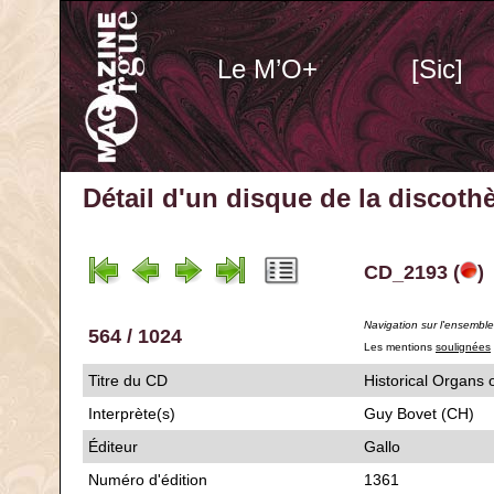
Le M’O+
[Sic]
Détail d'un disque de la discot
CD_2193 (
)
Navigation sur l'ensembl
564 / 1024
Les mentions
soulignées
Titre du CD
Historical Orga
Interprète(s)
Guy Bovet (CH)
Éditeur
Gallo
Numéro d'édition
1361