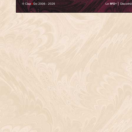
© Clap
&
Go 2006 - 2026
Le
M'O
+ ⎢ Discothè