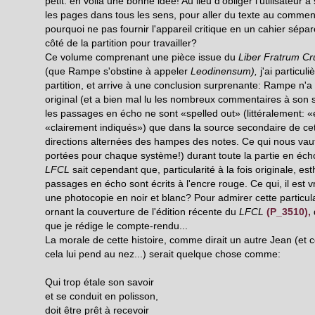
petit: en voilà une bonne idée! Au lieu d'obliger l'utilisateur 
les pages dans tous les sens, pour aller du texte au comment
pourquoi ne pas fournir l'appareil critique en un cahier sépar
côté de la partition pour travailler?
Ce volume comprenant une pièce issue du
Liber Fratrum C
(que Rampe s'obstine à appeler
Leodinensum),
j'ai particul
partition, et arrive à une conclusion surprenante: Rampe n'
original (et a bien mal lu les nombreux commentaires à son su
les passages en écho ne sont «spelled out» (littéralement: «
«clairement indiqués») que dans la source secondaire de cett
directions alternées des hampes des notes. Ce qui nous vaut
portées pour chaque système!) durant toute la partie en éch
LFCL
sait cependant que, particularité à la fois originale, est
passages en écho sont écrits à l'encre rouge. Ce qui, il est v
une photocopie en noir et blanc? Pour admirer cette particular
ornant la couverture de l'édition récente du
LFCL
(P_3510),
que je rédige le compte-rendu...
La morale de cette histoire, comme dirait un autre Jean (et cel
cela lui pend au nez...) serait quelque chose comme:
Qui trop étale son savoir
et se conduit en polisson,
doit être prêt à recevoir