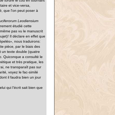
à se tordre le cou en tournant
aire et vice-versa,
é, que l'on peut poser à
ruciferorum Leodiensium
ièrement étudié cette
a même pas vu le manuscrit
jet)! Il déclare en effet que
épelés», nous traduirons:
e pièce, par le biais des
 un texte double (quatre
o. Quiconque a consulté le
hétique et très pratique, les
rai, ne transparaît pas sur
ité, voyez le fac-similé
dont il faudra bien un jour
ui qui l'écrit sait bien que