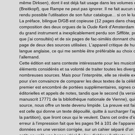
même Dirksen), dont il est déjà fait usage dans les volumes 
(Breitkopf), que Rampe ne peut pas ignorer. Il ne fait aucun
rendu possible l'utilisation de son futur catalogue... si on le 
La préface, bilingue D/GB est copieuse (12 pages dans chaqu
composition des deux orgues de la
Oude Kerk
d'Amsterdam (d
du grand instrument a inexplicablement perdu son
Sifflöte,
pr
que j'ai consultés) et de six pages de fac-similés donnant c
page de deux des sources utilisées. L'appareil critique de hui
langue anglaise, ce qui me semble être préférable au choix de 
l'allemand.
Cette édition est sans conteste intéressante pour les music
éléments considérés et sa volonté de traiter toutes les diver
nombreuses sources. Mais pour l'interprète, elle se révèle ex
pour s'en convaincre de comparer les deux textes de la cél
premier est encombré de portées supplémentaires, signes co
éditorielles et appels de notes, tandis que le second (la vers
manuscrit 17771 de la bibliothèque nationale de Vienne), qui
source, nous offre un texte devenu limpide. La preuve est fai
est celle qui donne un texte dépouillé, quitte à surcharger l'ap
la partition), que liront ceux qui le veulent. Dans cet ordre 
erreur à l'impression fait que les pages 94 à 101 de l'apparei
données en une version corrigée, sur un cahier séparé d'un