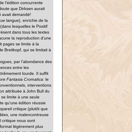
de l'édition concurrente
 doute que Dirksen aurait
lui avait demandé!
e langue), enrichie de la
ans lesquelles le Positif
ésent dans tous les textes
hacune la reproduction d'une
t pages se limite à la
Breitkopf, qui se limitait à
ologues, par l'abondance des
gences entre les
trêmement lourde. Il suffit
èbre
Fantasia Cromatica:
le
nventionnels, interventions
ion attribuée à John Bull du
 se limite à une seule
te qu'une édition réussie
pareil critique (plutôt que
d'idées, une malencontreuse
l critique nous sont
 format légèrement plus