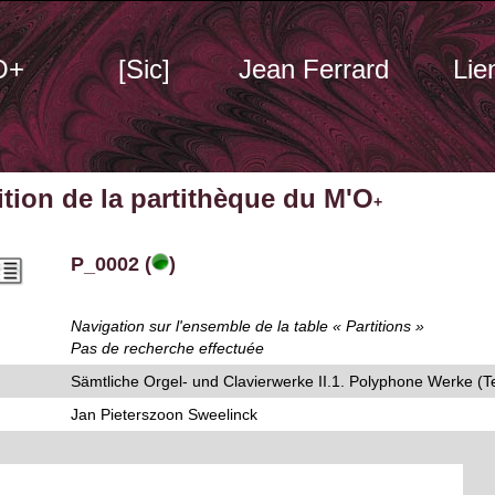
O+
[Sic]
Jean Ferrard
Lie
tition de la partithèque du M'O
+
P_0002 (
)
Navigation sur l'ensemble de la table « Partitions »
Pas de recherche effectuée
Sämtliche Orgel- und Clavierwerke II.1. Polyphone Werke (Te
Jan Pieterszoon Sweelinck