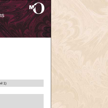
ns
il 1)