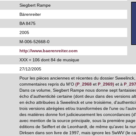
Siegbert Rampe
Bärenreiter
BA 8475
2005
M-006-52668-0
http://www.baerenreiter.com
XXX + 106 dont 84 de musique
27/12/2005
Pour les pièces anciennes et récentes du dossier Sweelinck,
commentaires repris du M'O
(P_2968
et
P_2969)
et à
P_29
Dans ce volume, Siegbert Rampe nous donne sept fantaisies 
écho d'authenticité certaine (dont deux dans des versions alt
en écho attribuées à Sweelinck et une troisième, d'authenti
trois versions abrégées et/ou transformées de l'une ou l'autr
des matières donne fort judicieusement les concordances (d'a
avec mention de la source principale, sous la première page
éditions de Seiffert et de Leonhardt, de même qu'avec la n
Dirksen dans son livre de 1997, mais ignore les SwWV (le ca