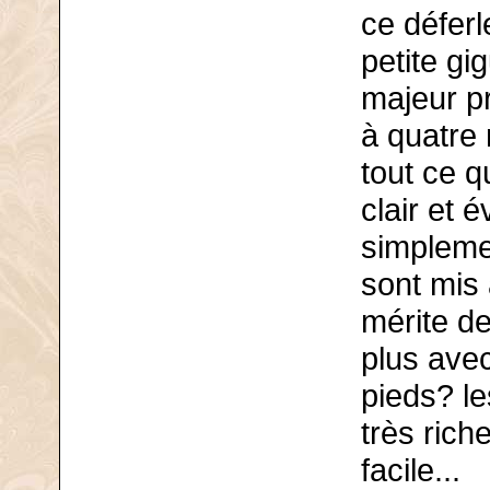
ce déferl
petite gigu
majeur pr
à quatre 
tout ce q
clair et 
simplemen
sont mis 
mérite de
plus avec
pieds? l
très rich
facile...