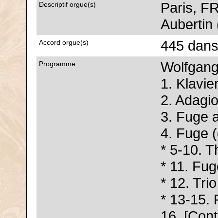
Paris, FR
Descriptif orgue(s)
Aubertin 
445 dans
Accord orgue(s)
Wolfgan
Programme
1. Klavie
2. Adagi
3. Fuge 
4. Fuge 
* 5-10. 
* 11. Fu
* 12. Tri
* 13-15. 
16. [Con