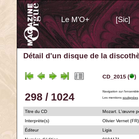
Le M’O+
[Sic]
Détail d'un disque de la discot
CD_2015 (
)
Navigation sur l'ensembl
298 / 1024
Les mentions
soulignées
Titre du CD
Mozart. L'œuv
Interprète(s)
Olivier Vernet (FR
Éditeur
Ligia