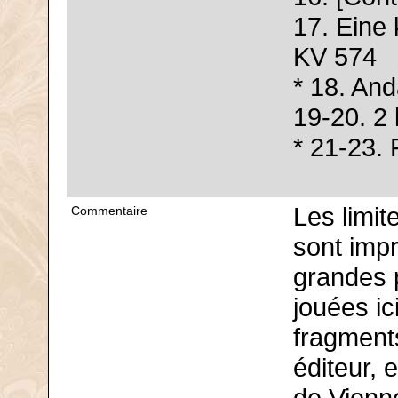
17. Eine 
KV 574
* 18. An
19-20. 2
* 21-23. 
Les limit
Commentaire
sont impr
grandes 
jouées ic
fragments
éditeur, 