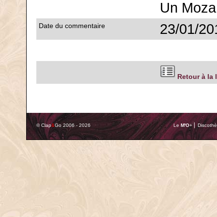
Un Mozart
23/01/20
Date du commentaire
Retour à la 
© Clap
&
Go 2006 - 2026
Le
M'O
+ ⎢ Discothè