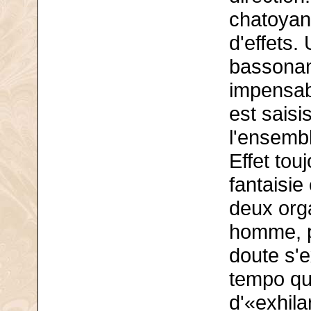
chatoyant
d'effets
bassonant
impensabl
est saisis
l'ensemble
Effet tou
fantaisie
deux org
homme, p
doute s'e
tempo qu'
d'«exhilar