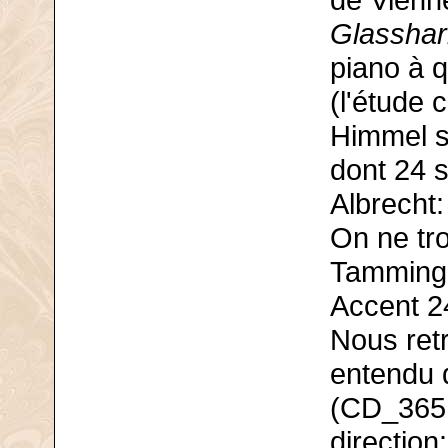
de Vienn
Glassha
piano à 
(l'étude 
Himmel s
dont 24 s
Albrecht
On ne tro
Tamminga
Accent 2
Nous retr
entendu d
(CD_3651)
direction