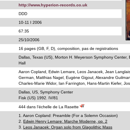
http://www.hyperion-records.co.uk
DDD
10-11 I 2006
67:35
25/10/2006
16 pages (GB, F, D), composition, pas de registrations
Dallas, Texas (US), Morton H. Meyerson Symphony Center,
Hall
Aaron Copland, Edwin Lemare, Leos Janacek, Jean Langlais
German, Matthias Nagel, Eugène Gigout, Alexandre Guilman
Charles-Marie Widor, Ian Farrington, Hans-Martin Kiefer, J
Dallas, US, Symphony Center
Fisk (US) 1992. IV/81
444 dans l'échelle de La Rasette
1. Aaron Copland: Preamble (For a Solemn Occasion)
2.
Edwin Henry Lemare: Marche Moderne, op. 2
3.
Leos Janacek: Organ solo from Glagolithic Mass