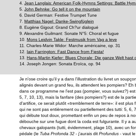
4.
Jean Langlais: American Folk-Hymns Settings: Battle Hym
5.
John Behnke: Go tell it on the mountain
6. David German: Festive Trumpet Tune
7.
Matthias Nagel: Danke-Swingfüglein
8. Eugène Gigout: Grand Ch?ur dialogué
9. Alexandre Guilmant: Sonate N°5: Choral et fugue
10.
Mons Leidvin Takle: Festmusik from Vag a leve
11. Charles-Marie Widor: Marche américaine, op. 31
12.
Iain Farrington: Fast Dance from Fiesta!
13.
Hans-Martin Kiefer: Blues Chorale: Die ganze Welt hast
14. Joseph Jongen: Sonata Eroïca, op. 94
Je n'ose croire qu'il y a dans l'illustration du livret un soup
alignés devant un grand feu, ils attendent les pompiers? Eh b
dans ce programme ne l'est pas (pompier, vous suivez?) est
5, 7, 10, 13), mais la fanfare (des pompiers?) est de la parti
d'artifice, ce serait plutôt «tremblement de terre»: il est plus
qui ne sont pas entièrement ou partiellement des tutti: 5, 6,
qui débute tout doux, promettant enfin un peu de repos à no
débouche sur une fugue dont la coda est fulgurante. Il y a a
chevaux galopants (tutti, évidemment, plage 10), avec un fo
pédale (le
Tuba Profonda 32
- j'aurais dit
Profundus
- vaut le