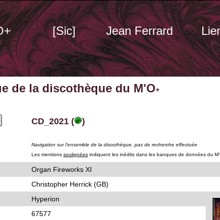
O+
[Sic]
Jean Ferrard
Lie
ue de la discothèque du M'O
+
CD_2021 (
)
Navigation sur l'ensemble de la discothèque, pas de recherche effectuée
Les mentions
soulignées
indiquent les inédits dans les banques de données du M
Organ Fireworks XI
Christopher Herrick (GB)
Hyperion
67577