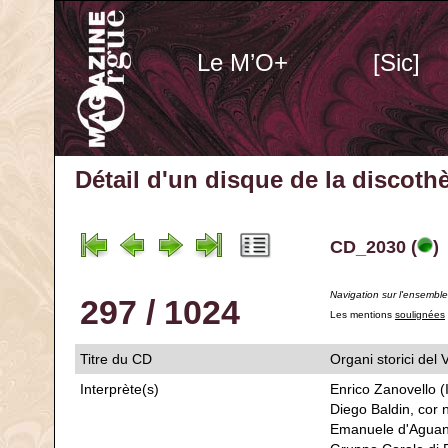
Le M’O+
[Sic]
Détail d'un disque de la discot
CD_2030 (
)
Navigation sur l'ensembl
297 / 1024
Les mentions
soulignées
Titre du CD
Organi storici 
Interprète(s)
Enrico Zanovello (
Diego Baldin, cor n
Emanuele d'Aguann