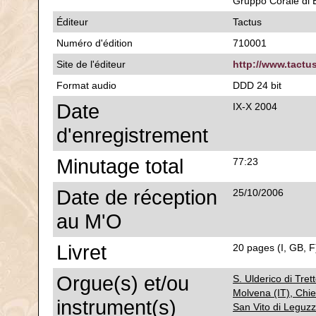
Gruppo Corale di B
Éditeur
Tactus
Numéro d'édition
710001
Site de l'éditeur
http://www.tactu
Format audio
DDD 24 bit
Date
IX-X 2004
d'enregistrement
Minutage total
77:23
Date de réception
25/10/2006
au M'O
Livret
20 pages (I, GB, F)
Orgue(s) et/ou
S. Ulderico di Tret
Molvena (IT), Chie
instrument(s)
San Vito di Leguzz