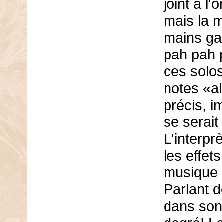
joint à l
mais la 
mains ga
pah pah p
ces solos
notes «al
précis, i
se serait
L'interp
les effet
musique 
Parlant d
dans son