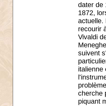
dater de 
1872, lo
actuelle.
recourir
Vivaldi d
Meneghet
suivent s
particuli
italienne
l'instrum
problèmes
cherche 
piquant m