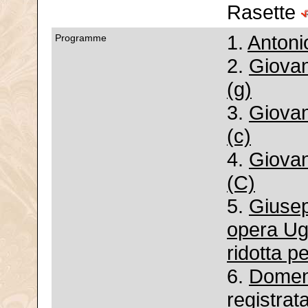
Rasette
1.
Antoni
Programme
2.
Giovan
(g)
3.
Giovan
(c)
4.
Giovan
(C)
5.
Giusep
opera Ugo
ridotta p
6.
Domen
registrat