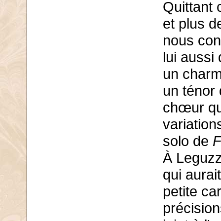
Quittant 
et plus d
nous cond
lui aussi
un charm
un ténor 
chœur qui
variation
solo de
F
À Leguzz
qui aurai
petite ca
précisio