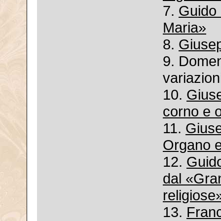
7.
Guido 
Maria»
8.
Giusep
9. Domen
variazion
10.
Giuse
corno e 
11.
Giuse
Organo e
12.
Guido
dal «Gran
religiose
13.
Franc