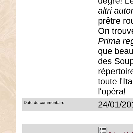
degré! Le
altri auto
prêtre ro
On trouve
Prima re
que beau
des Soupi
répertoi
toute l'I
l'opéra!
24/01/20
Date du commentaire