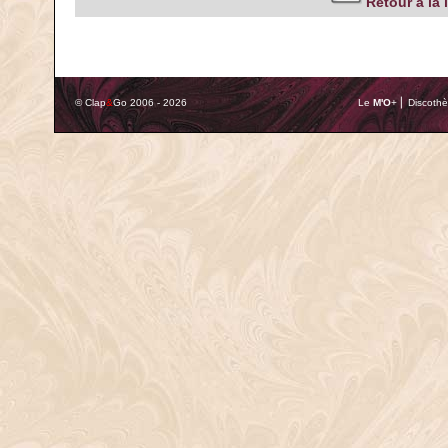
Retour à la 
© Clap
&
Go 2006 - 2026
Le
M'O
+ ⎢ Discothè