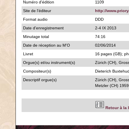
Numéro d'édition
1109
Site de l'éditeur
http://www.priory
Format audio
DDD
Date d'enregistrement
2-4 IX 2013
Minutage total
74:16
Date de réception au M'O
02/06/2014
Livret
16 pages (GB); pho
Orgue(s) et/ou instrument(s)
Zürich (CH), Gros
Compositeur(s)
Dieterich Buxtehu
Descriptif orgue(s)
Zürich (CH), Gros
Metzler (CH) 1959
Retour à la 