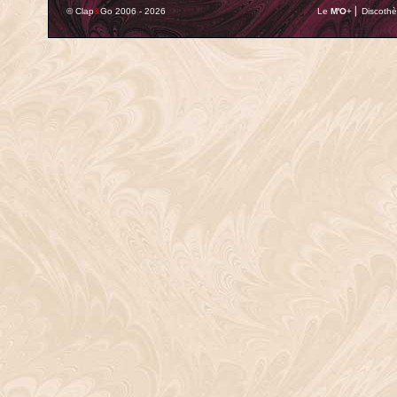
© Clap
&
Go 2006 - 2026
Le
M'O
+ ⎢ Discothè