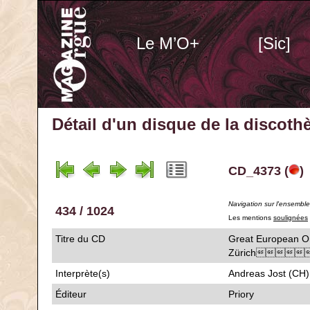
Le M’O+
[Sic]
Détail d'un disque de la discot
CD_4373 (
)
Navigation sur l'ensembl
434 / 1024
Les mentions
soulignées
Titre du CD
Great European Or
Zürich
Interprète(s)
Andreas Jost (CH)
Éditeur
Priory