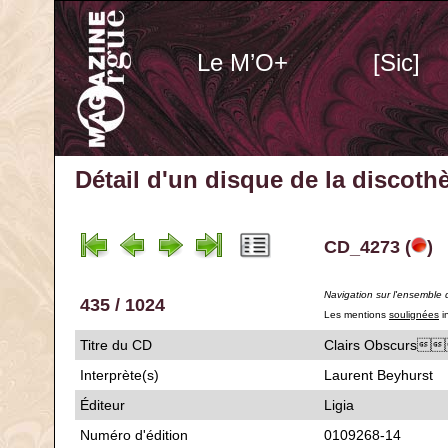
Le M’O+
[Sic]
Détail d'un disque de la discot
CD_4273 (
)
Navigation sur l'ensemble 
435 / 1024
Les mentions
soulignées
i
Titre du CD
Clairs Obscur
Interprète(s)
Laurent Beyhurst
Éditeur
Ligia
Numéro d'édition
0109268-14