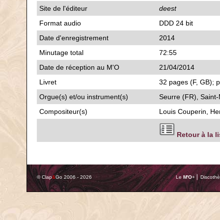
Site de l'éditeur
deest
Format audio
DDD 24 bit
Date d'enregistrement
2014
Minutage total
72:55
Date de réception au M'O
21/04/2014
Livret
32 pages (F, GB); p
Orgue(s) et/ou instrument(s)
Seurre (FR), Saint-
Compositeur(s)
Louis Couperin, H
Retour à la l
© Clap
&
Go 2006 - 2026
Le
M'O
+ ⎢ Discothè