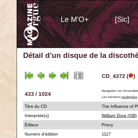
Le M’O+
[Sic]
Détail d'un disque de la discot
CD_4372 (
)
Navigation sur l'ensembl
433 / 1024
Les mentions
soulignées
Titre du CD
The Influence 
Interprète(s)
William Dore (GB)
Éditeur
Priory
Numéro d'édition
1117