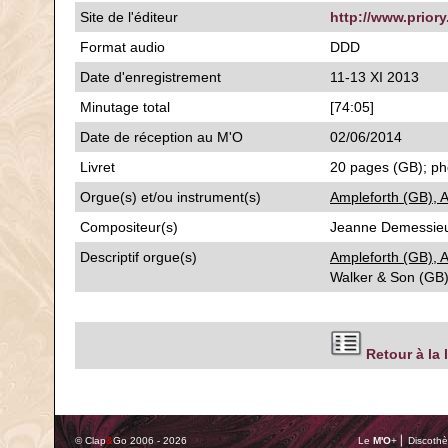
Site de l'éditeur
http://www.priory
Format audio
DDD
Date d'enregistrement
11-13 XI 2013
Minutage total
[74:05]
Date de réception au M'O
02/06/2014
Livret
20 pages (GB); pho
Orgue(s) et/ou instrument(s)
Ampleforth (GB), 
Compositeur(s)
Jeanne Demessieux
Descriptif orgue(s)
Ampleforth (GB), 
Walker & Son (GB)
Retour à la 
© Clap
&
Go 2006 - 2026
Le
M'O
+ ⎢ Discothè