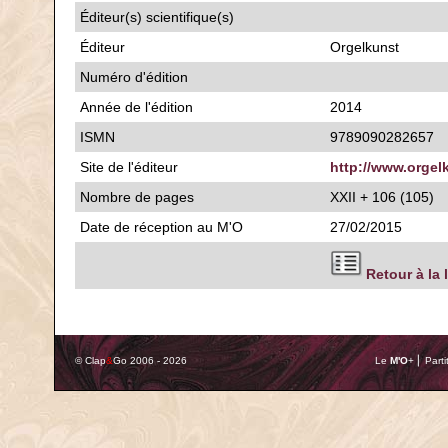
Éditeur(s) scientifique(s)
Éditeur
Orgelkunst
Numéro d'édition
Année de l'édition
2014
ISMN
9789090282657
Site de l'éditeur
http://www.orgel
Nombre de pages
XXII + 106 (105)
Date de réception au M'O
27/02/2015
Retour à la 
© Clap
&
Go 2006 - 2026
Le
M'O
+ ⎢ Parti