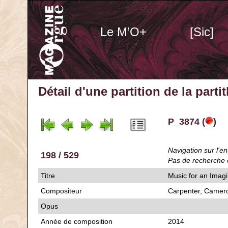
Le M’O+
[Sic]
Détail d'une partition de la part
P_3874 (
)
Navigation sur l'en
198 / 529
Pas de recherche 
Titre
Music for an Imagi
Compositeur
Carpenter, Camer
Opus
Année de composition
2014