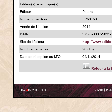
Éditeur(s) scientifique(s)
Éditeur
Peters
Numéro d'édition
EP68463
Année de l'édition
2014
ISMN
979-0-3007-5831-
Site de l'éditeur
http://www.editi
Nombre de pages
20 (18)
Date de réception au M'O
04/11/2014
Retour à la 
© Clap
&
Go 2006 - 2026
Le
M'O
+ ⎢ Parti