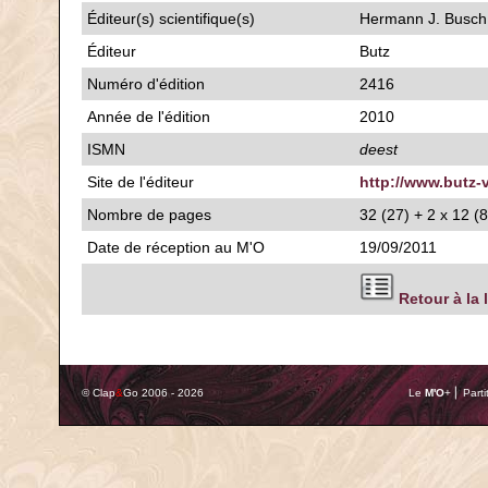
Éditeur(s) scientifique(s)
Hermann J. Busch 
Éditeur
Butz
Numéro d'édition
2416
Année de l'édition
2010
ISMN
deest
Site de l'éditeur
http://www.butz-
Nombre de pages
32 (27) + 2 x 12 (8
Date de réception au M'O
19/09/2011
Retour à la 
© Clap
&
Go 2006 - 2026
Le
M'O
+ ⎢ Parti