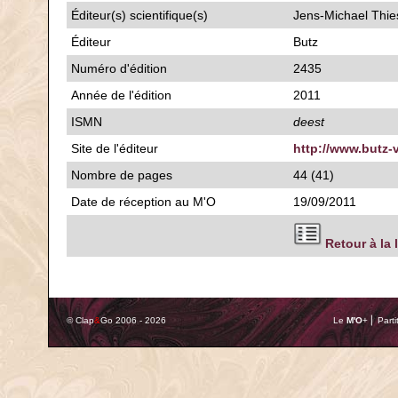
Éditeur(s) scientifique(s)
Jens-Michael Thie
Éditeur
Butz
Numéro d'édition
2435
Année de l'édition
2011
ISMN
deest
Site de l'éditeur
http://www.butz-
Nombre de pages
44 (41)
Date de réception au M'O
19/09/2011
Retour à la 
© Clap
&
Go 2006 - 2026
Le
M'O
+ ⎢ Parti