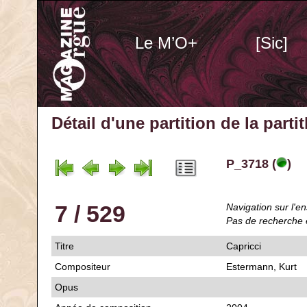
Le M’O+
[Sic]
Détail d'une partition de la part
P_3718 (
)
7 / 529
Navigation sur l'en
Pas de recherche 
Titre
Capricci
Compositeur
Estermann, Kurt
Opus