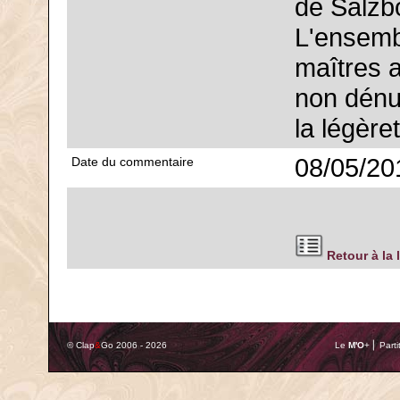
de Salzb
L'ensemb
maîtres 
non dénu
la légère
08/05/20
Date du commentaire
Retour à la 
© Clap
&
Go 2006 - 2026
Le
M'O
+ ⎢ Parti