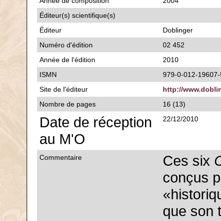
Année de composition
2004
Éditeur(s) scientifique(s)
Éditeur
Doblinger
Numéro d'édition
02 452
Année de l'édition
2010
ISMN
979-0-012-19607-
Site de l'éditeur
http://www.doblin
Nombre de pages
16 (13)
Date de réception
22/12/2010
au M'O
Ces six
C
Commentaire
conçus p
«historiq
que son 