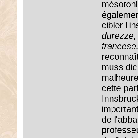
mésotoni
également
cibler l'i
durezze, 
francese
reconnaît
muss dic
malheure
cette par
Innsbruc
important
de l'abba
professe