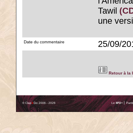
l'Americ
Tawil
(CD
une vers
25/09/20
Date du commentaire
Retour à la 
© Clap
&
Go 2006 - 2026
Le
M'O
+ ⎢ Parti