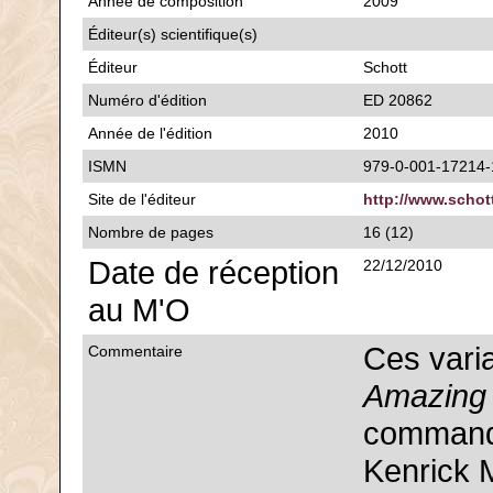
Année de composition
2009
Éditeur(s) scientifique(s)
Éditeur
Schott
Numéro d'édition
ED 20862
Année de l'édition
2010
ISMN
979-0-001-17214-
Site de l'éditeur
http://www.scho
Nombre de pages
16 (12)
Date de réception
22/12/2010
au M'O
Ces varia
Commentaire
Amazing
commande
Kenrick M