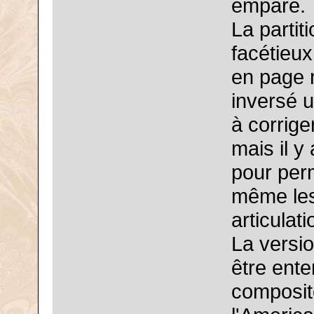
emparé.
La partit
facétieu
en page 
inversé u
à corrige
mais il y
pour perm
même les
articulat
La versi
être ente
composit