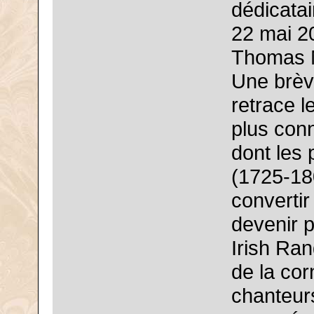
dédicatai
22 mai 20
Thomas M
Une brève
retrace l
plus con
dont les 
(1725-180
convertir
devenir p
Irish Ra
de la cor
chanteurs