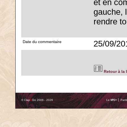
et en co
gauche, l
rendre to
25/09/20
Date du commentaire
Retour à la 
© Clap
&
Go 2006 - 2026
Le
M'O
+ ⎢ Parti