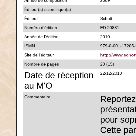
Année de composition
2009
Éditeur(s) scientifique(s)
Éditeur
Schott
Numéro d'édition
ED 20831
Année de l'édition
2010
ISMN
979-0-001-17205-
Site de l'éditeur
http://www.scho
Nombre de pages
20 (15)
Date de réception
22/12/2010
au M'O
Reporte
Commentaire
présentat
pour sop
Cette par