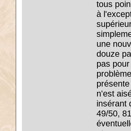
tous poin
à l'excep
supérieur
simplemen
une nouve
douze pag
pas pour 
problème
présente
n'est ais
insérant
49/50, 81
éventuel