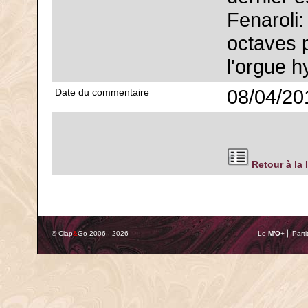
Fenaroli:
octaves p
l'orgue h
08/04/20
Date du commentaire
Retour à la 
© Clap
&
Go 2006 - 2026
Le
M'O
+ ⎢ Parti