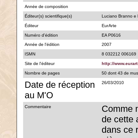
Année de composition
Éditeur(s) scientifique(s)
Luciano Branno e 
Éditeur
EurArte
Numéro d'édition
EA P0616
Année de l'édition
2007
ISMN
8 032212 006169
Site de l'éditeur
http://www.eurart
Nombre de pages
50 dont 43 de mu
Date de réception
26/03/2010
au M'O
Comme nos
Commentaire
de cette 
dans ce r