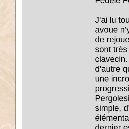
Fedele F
J'ai lu t
avoue n'y
de rejoue
sont très
clavecin.
d'autre q
une incr
progressi
Pergoles
simple, d
élémentai
dernier e