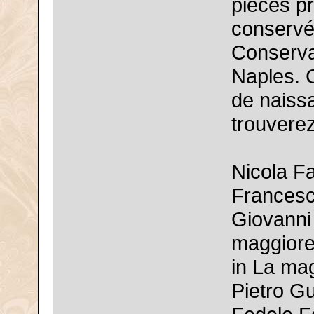
pièces p
conservés
Conservat
Naples. 
de naiss
trouvere
Nicola F
Francesc
Giovanni 
maggiore
in La ma
Pietro G