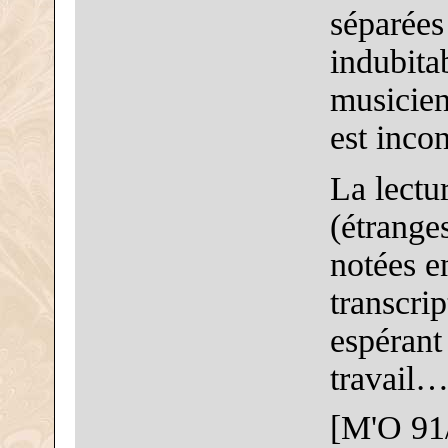
séparées
indubitab
musicien
est inco
La lectu
(étranges
notées en
transcrip
espérant
travail
[M'O 91