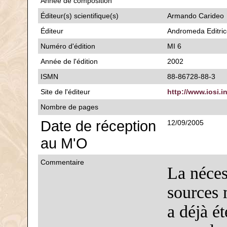
Année de composition
Éditeur(s) scientifique(s)
Armando Carideo
Éditeur
Andromeda Editri
Numéro d'édition
MI 6
Année de l'édition
2002
ISMN
88-86728-88-3
Site de l'éditeur
http://www.iosi.i
Nombre de pages
Date de réception
12/09/2005
au M'O
Commentaire
La néces
sources 
a déjà é