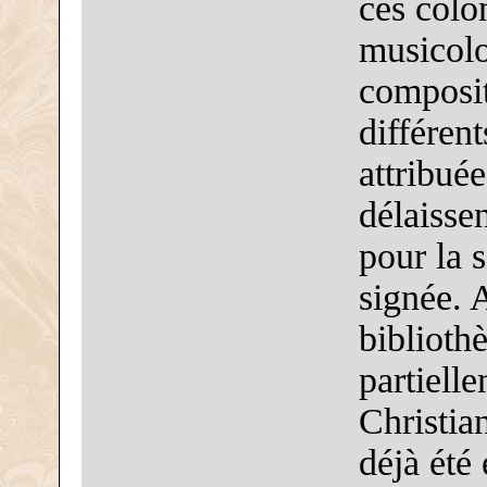
ces colo
musicolo
composit
différen
attribuée
délaisse
pour la 
signée. 
biblioth
partiell
Christia
déjà été