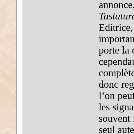
annonce,
Tastatur
Editrice,
importan
porte la 
cependan
complète
donc reg
l’on peut
les sign
souvent f
seul aut