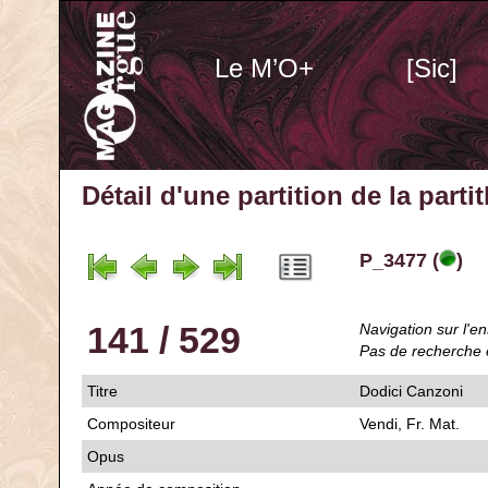
Le M’O+
[Sic]
Détail d'une partition de la part
P_3477 (
)
141 / 529
Navigation sur l'en
Pas de recherche 
Titre
Dodici Canzoni
Compositeur
Vendi, Fr. Mat.
Opus