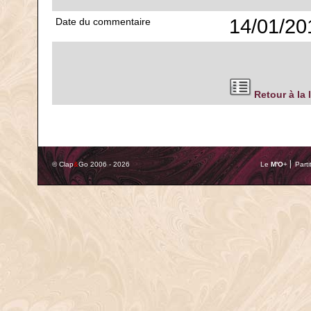
14/01/20
Date du commentaire
Retour à la 
© Clap
&
Go 2006 - 2026
Le
M'O
+ ⎢ Parti