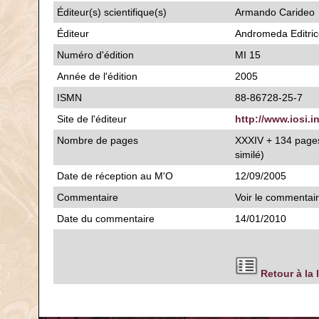
Éditeur(s) scientifique(s)
Armando Carideo
Éditeur
Andromeda Editri
Numéro d'édition
MI 15
Année de l'édition
2005
ISMN
88-86728-25-7
Site de l'éditeur
http://www.iosi.i
Nombre de pages
XXXIV + 134 pages
similé)
Date de réception au M'O
12/09/2005
Commentaire
Voir le commentai
Date du commentaire
14/01/2010
Retour à la 