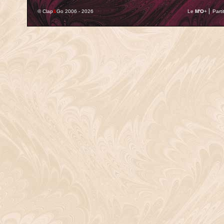
© Clap
&
Go 2006 - 2026
Le
M'O
+ ⎢ Parti