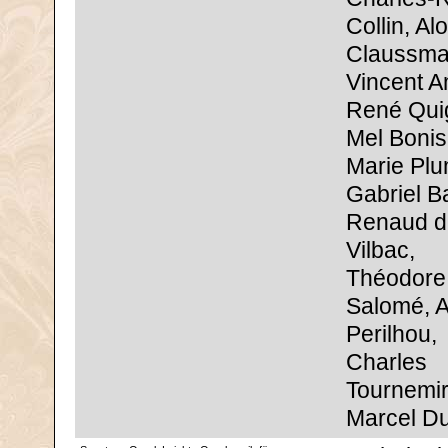
Collin, Al
Claussma
Vincent 
René Qui
Mel Bonis
Marie Plu
Gabriel Ba
Renaud d
Vilbac,
Théodore
Salomé, A
Perilhou,
Charles
Tournemir
Marcel D