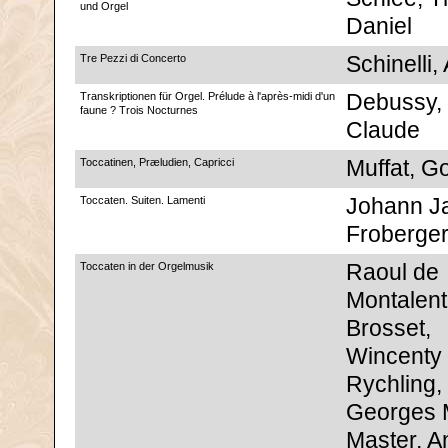
und Orgel
Daniel
Tre Pezzi di Concerto
Schinelli, 
Transkriptionen für Orgel. Prélude à l'après-midi d'un
Debussy,
faune ? Trois Nocturnes
Claude
Toccatinen, Præludien, Capricci
Muffat, Go
Toccaten. Suiten. Lamenti
Johann J
Froberge
Toccaten in der Orgelmusik
Raoul de
Montalent
Brosset,
Wincenty
Rychling,
Georges 
Master, A