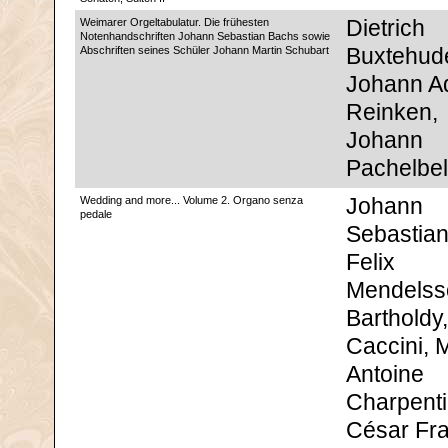
Weimarer Orgeltabulatur. Die frühesten
Dietrich
Notenhandschriften Johann Sebastian Bachs sowie
Abschriften seines Schüler Johann Martin Schubart
Buxtehud
Johann 
Reinken,
Johann
Pachelbel
Wedding and more... Volume 2. Organo senza
Johann
pedale
Sebastian
Felix
Mendelss
Bartholdy,
Caccini, 
Antoine
Charpenti
César Fra