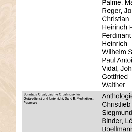
Palme, M
Reger, J
Christian
Heirinch 
Ferdinant 
Heinrich
Wilhelm S
Paul Anto
Vidal, Jo
Gottfried
Walther
Sonntags Orgel, Leichte Orgelmusik für
Anthologi
Gottesdienst und Unterricht. Band II: Meditatives,
Pastorale
Christlieb
Siegmun
Binder, L
Boëllman