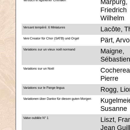
Versuch in figurierter Chorälen
Marpurg,
Friedrich
Wilhelm
Versant tempéré. 6 Miniatures
Lacôte, 
Veni Creator für Chor (SATB) und Orgel
Pärt, Arvo
Variations sur un vieux noël normand
Maigne,
Sébastie
Variations sur un Noël
Cocherea
Pierre
Variations sur le Pange lingua
Rogg, Lio
Variationen über Danke für diesen guten Morgen
Kugelmeie
Susanne
Valse oubliée N° 1
Liszt, Fra
Jean Guil