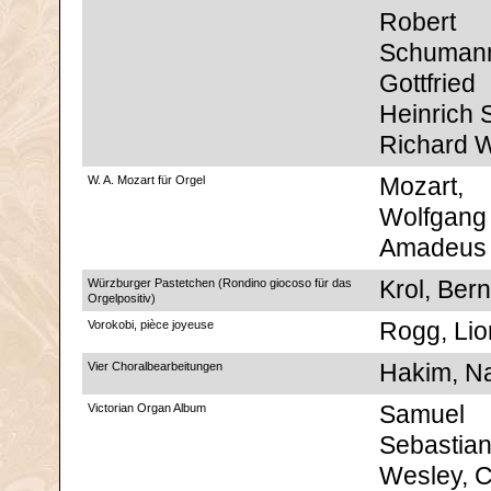
Robert
Schuman
Gottfried
Heinrich S
Richard 
W. A. Mozart für Orgel
Mozart,
Wolfgang
Amadeus
Würzburger Pastetchen (Rondino giocoso für das
Krol, Ber
Orgelpositiv)
Vorokobi, pièce joyeuse
Rogg, Lio
Vier Choralbearbeitungen
Hakim, Na
Victorian Organ Album
Samuel
Sebastia
Wesley, C