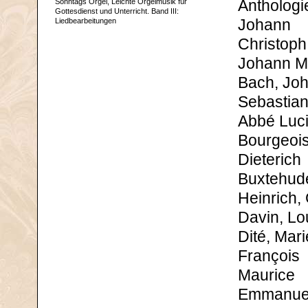
Sonntags Orgel, Leichte Orgelmusik für
Anthologi
Gottesdienst und Unterricht. Band III:
Liedbearbeitungen
Johann
Christoph
Johann M
Bach, Jo
Sebastian
Abbé Luc
Bourgeois
Dieterich
Buxtehude
Heinrich,
Davin, Lo
Dité, Mari
François
Maurice
Emmanue