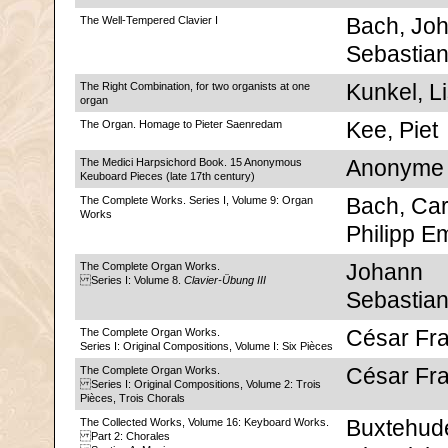
The Well-Tempered Clavier I
Bach, Jo
Sebastia
The Right Combination, for two organists at one
Kunkel, Li
organ
The Organ. Homage to Pieter Saenredam
Kee, Piet
The Medici Harpsichord Book. 15 Anonymous
Anonyme
Keuboard Pieces (late 17th century)
The Complete Works. Series I, Volume 9: Organ
Bach, Car
Works
Philipp E
The Complete Organ Works.
Johann
Series I: Volume 8.
Clavier-Übung III
Sebastia
The Complete Organ Works.
César Fr
Series I: Original Compositions, Volume I: Six Pièces
The Complete Organ Works.
César Fr
Series I: Original Compositions, Volume 2: Trois
Pièces, Trois Chorals
The Collected Works, Volume 16: Keyboard Works.
Buxtehud
Part 2: Chorales