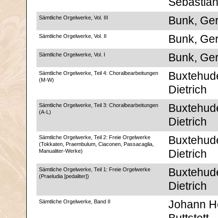
Sebastia
Sämtliche Orgelwerke, Vol. III
Bunk, Ge
Sämtliche Orgelwerke, Vol. II
Bunk, Ge
Sämtliche Orgelwerke, Vol. I
Bunk, Ge
Sämtliche Orgelwerke, Teil 4: Choralbearbeitungen
Buxtehud
(M-W)
Dietrich
Sämtliche Orgelwerke, Teil 3: Choralbearbeitungen
Buxtehud
(A-L)
Dietrich
Sämtliche Orgelwerke, Teil 2: Freie Orgelwerke
Buxtehud
(Tokkaten, Praembulum, Ciaconen, Passacaglia,
Manualiter-Werke)
Dietrich
Sämtliche Orgelwerke, Teil 1: Freie Orgelwerke
Buxtehud
(Praeludia [pedaliter])
Dietrich
Sämtliche Orgelwerke, Band II
Johann He