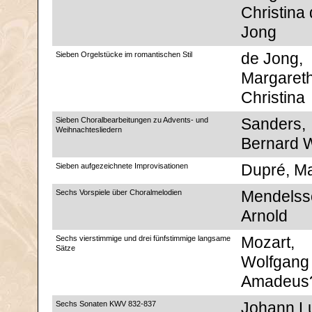
Christina
Jong
Sieben Orgelstücke im romantischen Stil
de Jong,
Margaret
Christina
Sieben Choralbearbeitungen zu Advents- und
Sanders,
Weihnachtesliedern
Bernard 
Sieben aufgezeichnete Improvisationen
Dupré, Ma
Sechs Vorspiele über Choralmelodien
Mendelss
Arnold
Sechs vierstimmige und drei fünfstimmige langsame
Mozart,
Sätze
Wolfgang
Amadeus
Sechs Sonaten KWV 832-837
Johann L