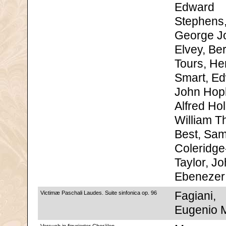
Edward
Stephens
George J
Elvey, Ber
Tours, He
Smart, E
John Hop
Alfred Hol
William 
Best, Sam
Coleridge
Taylor, J
Ebenezer
Victimæ Paschali Laudes. Suite sinfonica op. 96
Fagiani,
Eugenio 