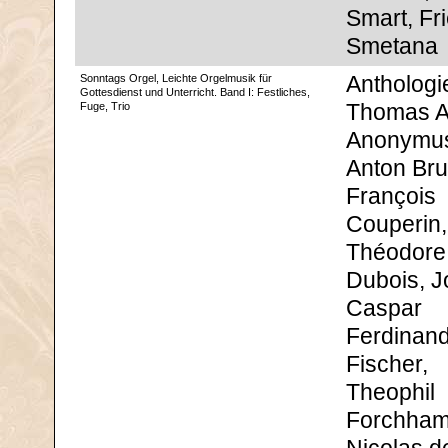
Smart, Fr
Smetana
Sonntags Orgel, Leichte Orgelmusik für
Anthologi
Gottesdienst und Unterricht. Band I: Festliches,
Fuge, Trio
Thomas 
Anonymu
Anton Bru
François
Couperin,
Théodore
Dubois, 
Caspar
Ferdinan
Fischer,
Theophil
Forchham