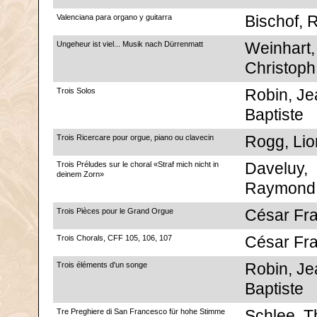
Valenciana para organo y guitarra
Bischof, 
Ungeheur ist viel... Musik nach Dürrenmatt
Weinhart,
Christoph
Trois Solos
Robin, Je
Baptiste
Trois Ricercare pour orgue, piano ou clavecin
Rogg, Lio
Trois Préludes sur le choral «Straf mich nicht in
Daveluy,
deinem Zorn»
Raymond
Trois Pièces pour le Grand Orgue
César Fr
Trois Chorals, CFF 105, 106, 107
César Fr
Trois éléments d'un songe
Robin, Je
Baptiste
Tre Preghiere di San Francesco für hohe Stimme
Schlee, 