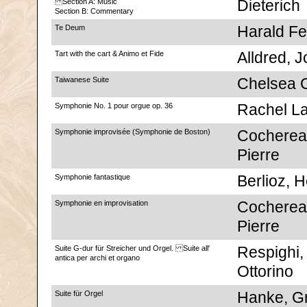
Section A: Music
Dieterich
Section B: Commentary
Te Deum
Harald Fe
Tart with the cart & Animo et Fide
Alldred, 
Taiwanese Suite
Chelsea 
Symphonie No. 1 pour orgue op. 36
Rachel La
Symphonie improvisée (Symphonie de Boston)
Cocherea
Pierre
Symphonie fantastique
Berlioz, H
Symphonie en improvisation
Cocherea
Pierre
Suite G-dur für Streicher und Orgel. Suite all'
Respighi,
antica per archi et organo
Ottorino
Suite für Orgel
Hanke, G