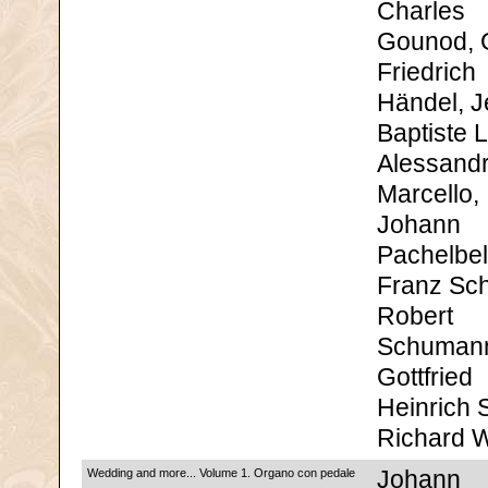
Charles
Gounod, 
Friedrich
Händel, J
Baptiste L
Alessand
Marcello,
Johann
Pachelbel
Franz Sch
Robert
Schuman
Gottfried
Heinrich S
Richard 
Wedding and more... Volume 1. Organo con pedale
Johann