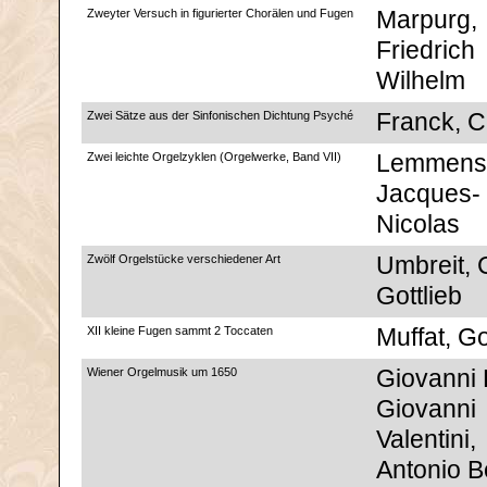
Zweyter Versuch in figurierter Chorälen und Fugen
Marpurg,
Friedrich
Wilhelm
Zwei Sätze aus der Sinfonischen Dichtung Psyché
Franck, C
Zwei leichte Orgelzyklen (Orgelwerke, Band VII)
Lemmens
Jacques-
Nicolas
Zwölf Orgelstücke verschiedener Art
Umbreit, 
Gottlieb
XII kleine Fugen sammt 2 Toccaten
Muffat, Go
Wiener Orgelmusik um 1650
Giovanni P
Giovanni
Valentini,
Antonio Be