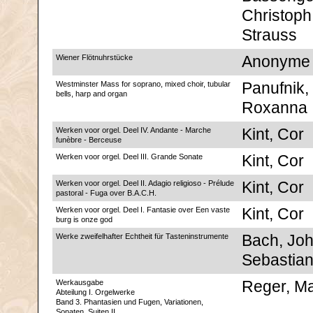
Christoph
Strauss
Wiener Flötnuhrstücke
Anonyme
Westminster Mass for soprano, mixed choir, tubular
Panufnik,
bells, harp and organ
Roxanna
Werken voor orgel. Deel IV. Andante - Marche
Kint, Cor
funèbre - Berceuse
Werken voor orgel. Deel III. Grande Sonate
Kint, Cor
Werken voor orgel. Deel II. Adagio religioso - Prélude
Kint, Cor
pastoral - Fuga over B.A.C.H.
Werken voor orgel. Deel I. Fantasie over Een vaste
Kint, Cor
burg is onze god
Werke zweifelhafter Echtheit für Tasteninstrumente
Bach, Jo
Sebastia
Werkausgabe
Reger, M
Abteilung I. Orgelwerke
Band 3. Phantasien und Fugen, Variationen,
Sonaten, Suiten II