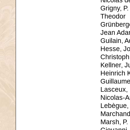
Nicolas d
Grigny, P.
Theodor
Grünberg
Jean Ad
Guilain, 
Hesse, J
Christoph
Kellner, J
Heinrich 
Guillaum
Lasceux,
Nicolas-A
Lebègue,
Marchand
Marsh, P.