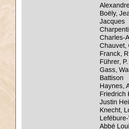
Alexandr
Boëly, Je
Jacques
Charpenti
Charles-A
Chauvet,
Franck, R
Führer, P.
Gass, Wal
Battison
Haynes, 
Friedrich
Justin Hei
Knecht, L
Lefébure-
Abbé Lou