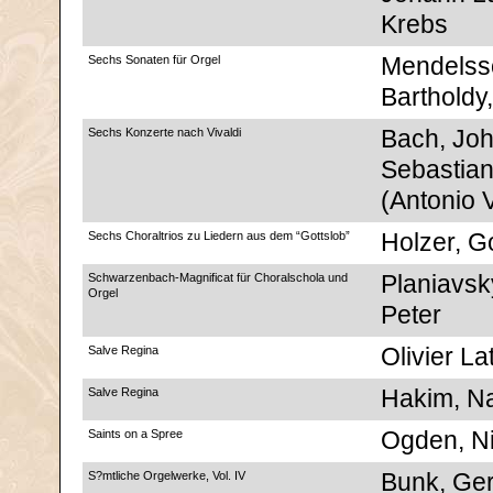
Krebs
Sechs Sonaten für Orgel
Mendelss
Bartholdy,
Sechs Konzerte nach Vivaldi
Bach, Jo
Sebastia
(Antonio V
Sechs Choraltrios zu Liedern aus dem “Gottslob”
Holzer, Go
Schwarzenbach-Magnificat für Choralschola und
Planiavsk
Orgel
Peter
Salve Regina
Olivier La
Salve Regina
Hakim, Na
Saints on a Spree
Ogden, Ni
S?mtliche Orgelwerke, Vol. IV
Bunk, Ge