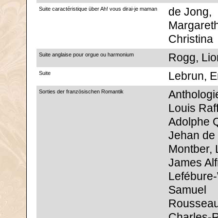
Suite caractéristique über Ah! vous dirai-je maman
de Jong,
Margaret
Christina
Suite anglaise pour orgue ou harmonium
Rogg, Lio
Suite
Lebrun, E
Sorties der französischen Romantik
Anthologi
Louis Raff
Adolphe 
Jehan de
Montber, 
James Alf
Lefébure-
Samuel
Rousseau
Charles-