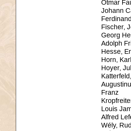
Otmar Fau
Johann C
Ferdinan
Fischer, 
Georg He
Adolph Fr
Hesse, E
Horn, Kar
Hoyer, Ju
Katterfeld
Augustin
Franz
Kropfreite
Louis Ja
Alfred Le
Wély, Ru