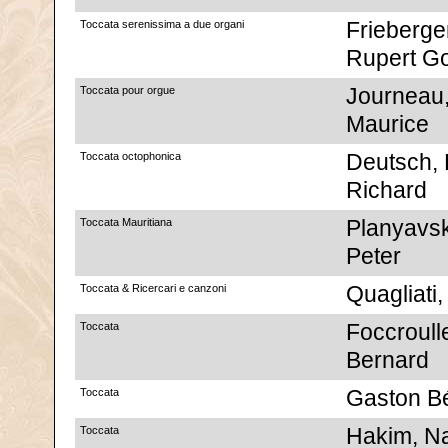
Toccata serenissima a due organi
Frieberge
Rupert Go
Toccata pour orgue
Journeau
Maurice
Toccata octophonica
Deutsch,
Richard
Toccata Mauritiana
Planyavsk
Peter
Toccata & Ricercari e canzoni
Quagliati,
Toccata
Foccroull
Bernard
Toccata
Gaston Bé
Toccata
Hakim, Na