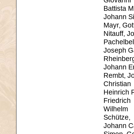
Giovanni
Battista Ma
Johann S
Mayr, Gott
Nitauff, 
Pachelbel
Joseph Ga
Rheinberg
Johann E
Rembt, J
Christian
Heinrich 
Friedrich
Wilhelm
Schütze,
Johann C