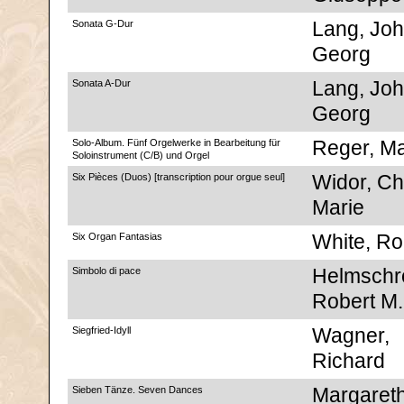
Sonata G-Dur
Lang, Jo
Georg
Sonata A-Dur
Lang, Jo
Georg
Solo-Album. Fünf Orgelwerke in Bearbeitung für
Reger, M
Soloinstrument (C/B) und Orgel
Six Pièces (Duos) [transcription pour orgue seul]
Widor, Ch
Marie
Six Organ Fantasias
White, Ro
Simbolo di pace
Helmschro
Robert M.
Siegfried-Idyll
Wagner,
Richard
Sieben Tänze. Seven Dances
Margaret