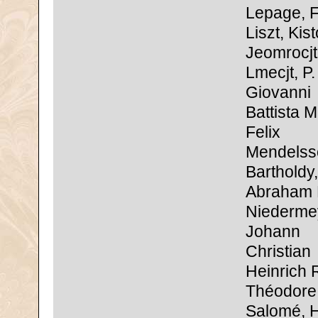
Lepage, 
Liszt, Kis
Jeomrocjt
Lmecjt, P.
Giovanni
Battista Ma
Felix
Mendelss
Bartholdy,
Abraham 
Niederme
Johann
Christian
Heinrich 
Théodore
Salomé, 