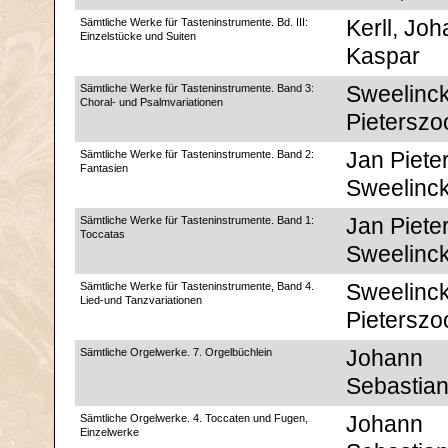
Sämtliche Werke für Tasteninstrumente. Bd. III:
Kerll, Jo
Einzelstücke und Suiten
Kaspar
Sämtliche Werke für Tasteninstrumente. Band 3:
Sweelinck
Choral- und Psalmvariationen
Pieterszo
Sämtliche Werke für Tasteninstrumente. Band 2:
Jan Piete
Fantasien
Sweelinc
Sämtliche Werke für Tasteninstrumente. Band 1:
Jan Piete
Toccatas
Sweelinc
Sämtliche Werke für Tasteninstrumente, Band 4.
Sweelinck
Lied-und Tanzvariationen
Pieterszo
Sämtliche Orgelwerke. 7. Orgelbüchlein
Johann
Sebastia
Sämtliche Orgelwerke. 4. Toccaten und Fugen,
Johann
Einzelwerke