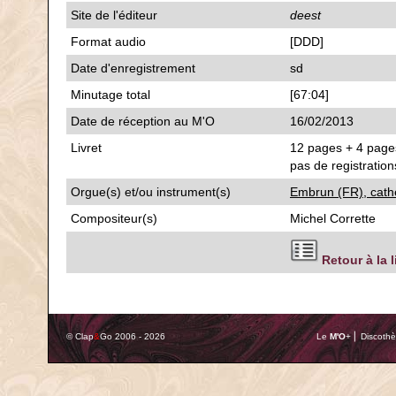
Site de l'éditeur
deest
Format audio
[DDD]
Date d'enregistrement
sd
Minutage total
[67:04]
Date de réception au M'O
16/02/2013
Livret
12 pages + 4 pages
pas de registration
Orgue(s) et/ou instrument(s)
Embrun (FR), cath
Compositeur(s)
Michel Corrette
Retour à la 
© Clap
&
Go 2006 - 2026
Le
M'O
+ ⎢ Discothè