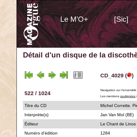
Le M’O+
[Sic]
Détail d'un disque de la discot
CD_4029 (
)
Navigation sur l'ensemble
522 / 1024
Les mentions
soulignées
i
Titre du CD
Michel Corrett
Interprète(s)
Jan Van Mol (BE)
Éditeur
Le Chant de Linos
Numéro d'édition
1284