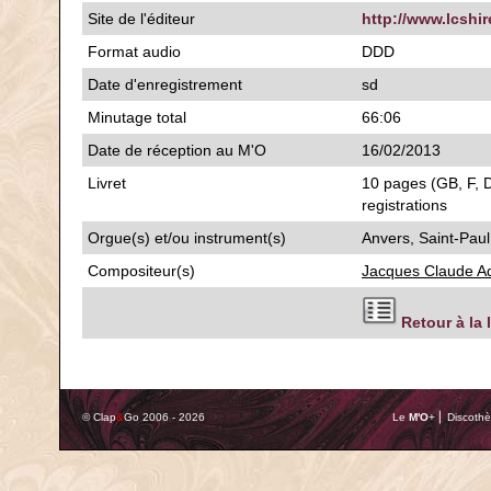
Site de l'éditeur
http://www.lcshi
Format audio
DDD
Date d'enregistrement
sd
Minutage total
66:06
Date de réception au M'O
16/02/2013
Livret
10 pages (GB, F, D
registrations
Orgue(s) et/ou instrument(s)
Anvers, Saint-Paul
Compositeur(s)
Jacques Claude A
Retour à la 
© Clap
&
Go 2006 - 2026
Le
M'O
+ ⎢ Discothè