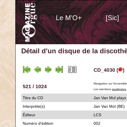
Le M’O+
[Sic]
Détail d'un disque de la discot
CD_4030 (
)
Navigation sur l'ensembl
521 / 1024
Les mentions
soulignées
Titre du CD
Jan Van Mol pl
Interprète(s)
Jan Van Mol (BE)
Éditeur
LCS
Numéro d'édition
002