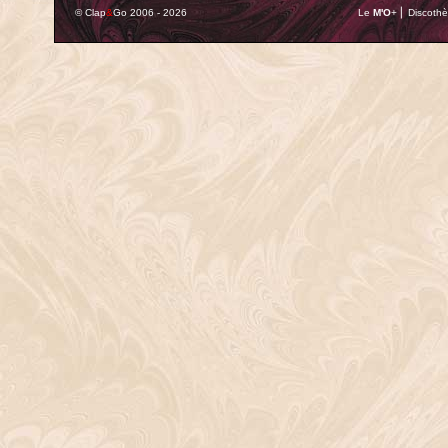
© Clap
&
Go 2006 - 2026
Le
M'O
+ ⎢ Discothè