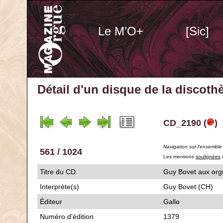
Le M’O+
[Sic]
Détail d'un disque de la discot
CD_2190 (
)
Navigation sur l'ensemble
561 / 1024
Les mentions
soulignées
i
Titre du CD
Guy Bovet aux o
Interprète(s)
Guy Bovet (CH)
Éditeur
Gallo
Numéro d'édition
1379