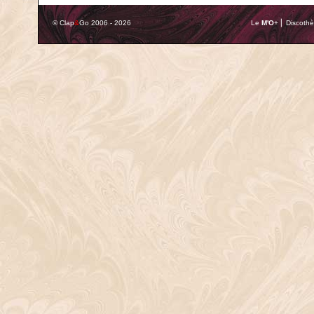
© Clap
&
Go 2006 - 2026
Le
M'O
+ ⎢ Discothè