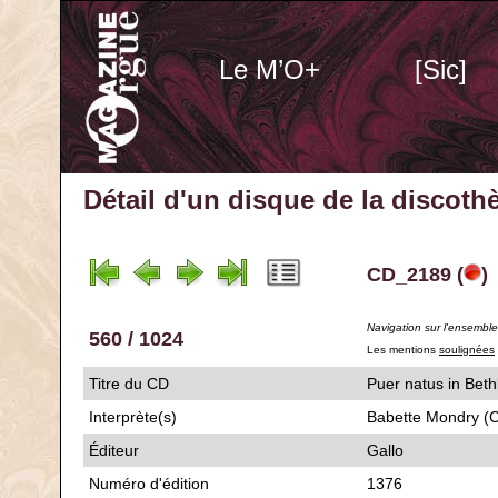
Le M’O+
[Sic]
Détail d'un disque de la discot
CD_2189 (
)
Navigation sur l'ensembl
560 / 1024
Les mentions
soulignées
Titre du CD
Puer natus in
Interprète(s)
Babette Mondry (C
Éditeur
Gallo
Numéro d'édition
1376