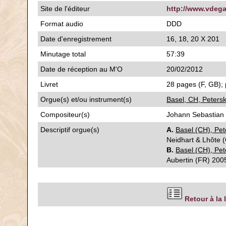
Site de l'éditeur
http://www.vdega
Format audio
DDD
Date d'enregistrement
16, 18, 20 X 201
Minutage total
57:39
Date de réception au M'O
20/02/2012
Livret
28 pages (F, GB); 
Orgue(s) et/ou instrument(s)
Basel, CH, Petersk
Compositeur(s)
Johann Sebastian 
Descriptif orgue(s)
A.
Basel (CH), Pet
Neidhart & Lhôte (
B.
Basel (CH), Pet
Aubertin (FR) 2005
Retour à la 