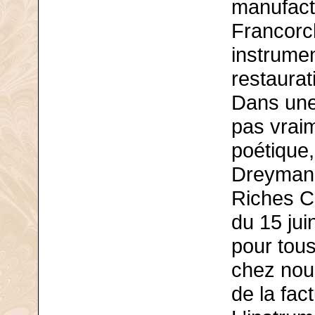
manufact
Francorc
instrume
restaura
Dans une 
pas vraim
poétique,
Dreymann
Riches Cl
du 15 jui
pour tous
chez nou
de la fac