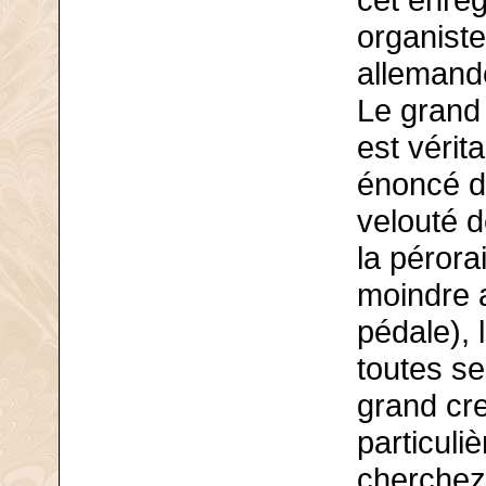
cet enreg
organiste
allemande
Le grand
est vérit
énoncé d
velouté d
la pérora
moindre 
pédale), 
toutes se
grand cr
particuli
cherchez