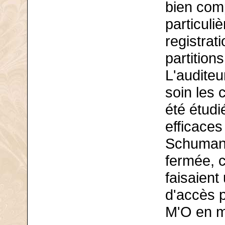
bien comp
particuli
registrat
partitio
L'auditeu
soin les 
été étudi
efficace
Schumann
fermée, c
faisaient
d'accès p
M'O en ma