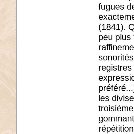
fugues d
exacteme
(1841). 
peu plus t
raffineme
sonorités
registres
expressio
préféré..
les divis
troisième
gommant a
répétitio