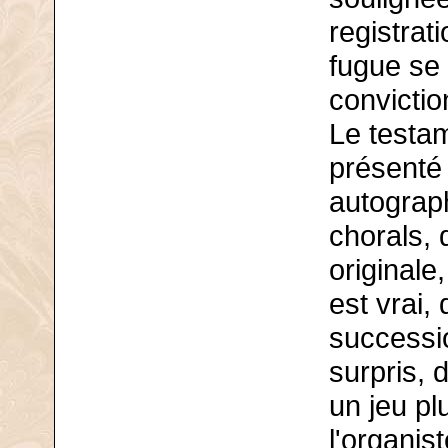
registrat
fugue se 
convictio
Le testa
présenté 
autograph
chorals, d
originale
est vrai,
successio
surpris, 
un jeu p
l'organis