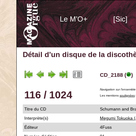
Le M’O+
[Sic]
Détail d'un disque de la discot
CD_2188 (
)
Navigation sur l'ensembl
116 / 1024
Les mentions
soulignées
Titre du CD
Schumann and 
Interprète(s)
Megumi Tokuoka (
Éditeur
4Fuss