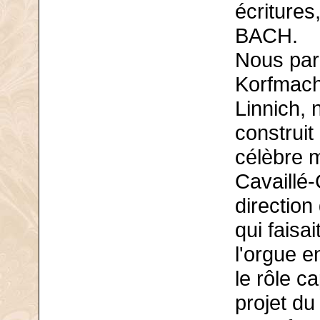
écritures
BACH.
Nous parl
Korfmache
Linnich, 
construit
célèbre m
Cavaillé-
direction
qui faisa
l'orgue en
le rôle ca
projet du