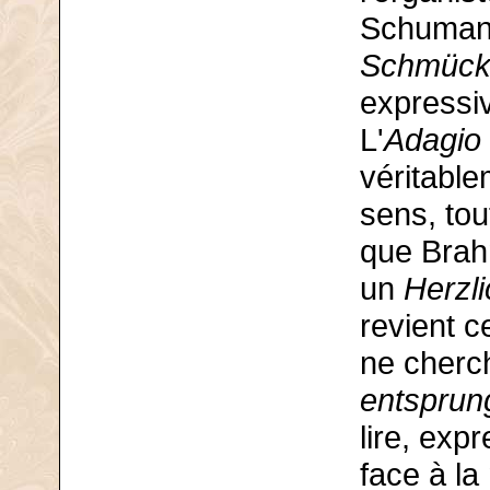
Schumann
Schmücke
expressi
L'
Adagio
véritabl
sens, to
que Brahm
un
Herzli
revient c
ne cherc
entsprun
lire, exp
face à la