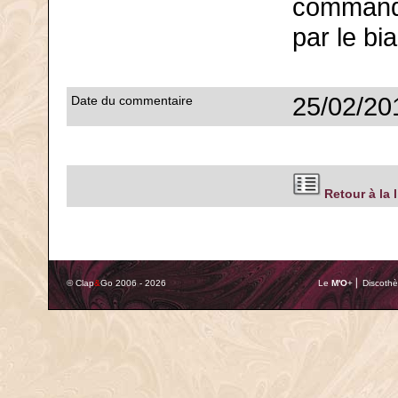
commande
par le bi
25/02/20
Date du commentaire
Retour à la 
© Clap
&
Go 2006 - 2026
Le
M'O
+ ⎢ Discothè