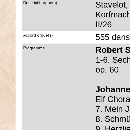
Stavelot,
Descriptif orgue(s)
Korfmach
II/26
555 dans
Accord orgue(s)
Robert 
Programme
1-6. Se
op. 60
Johanne
Elf Chora
7. Mein 
8. Schmü
9. Herzli