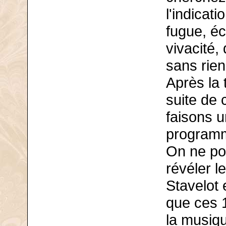
l'indicat
fugue, éc
vivacité,
sans rien
Après la 
suite de 
faisons u
programm
On ne po
révéler l
Stavelot 
que ces 
la musiq