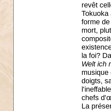
revêt cel
Tokuoka a
forme de 
mort, plu
composit
existenc
la foi? D
Welt ich 
musique 
doigts, 
l'ineffab
chefs d'œ
La présen