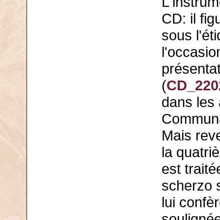
L'instrume
CD: il fig
sous l'ét
l'occasio
présentat
(
CD_2202
dans les 
Communau
Mais rev
la quatri
est trait
scherzo s
lui confèr
souligné