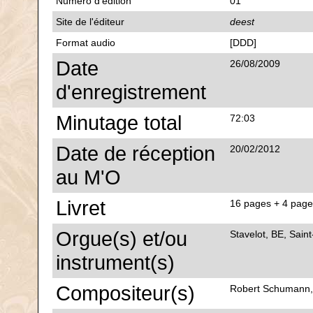
Numéro d'édition
01
Site de l'éditeur
deest
Format audio
[DDD]
Date
26/08/2009
d'enregistrement
Minutage total
72:03
Date de réception
20/02/2012
au M'O
Livret
16 pages + 4 pages
Orgue(s) et/ou
Stavelot, BE, Sain
instrument(s)
Compositeur(s)
Robert Schumann,