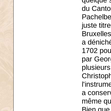
quelque 
du Canto
Pachelbel
juste tit
Bruxelles
a déniché
1702 pour
par Georg
plusieur
Christoph
l'instru
a conserv
même qua
Bien que 