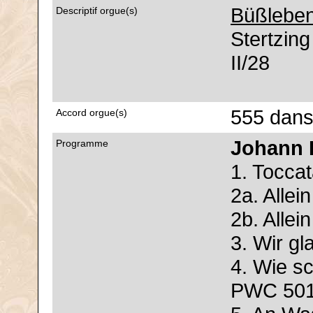
Büßleben
Descriptif orgue(s)
Stertzin
II/28
555 dans
Accord orgue(s)
Johann 
Programme
1. Tocca
2a. Allei
2b. Allei
3. Wir g
4. Wie s
PWC 50