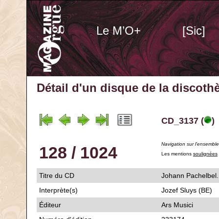
Le M’O+
[Sic]
Détail d'un disque de la discot
CD_3137 (
)
Navigation sur l'ensembl
128 / 1024
Les mentions
soulignées
Titre du CD
Johann Pachel
Interprète(s)
Jozef Sluys (BE)
Éditeur
Ars Musici