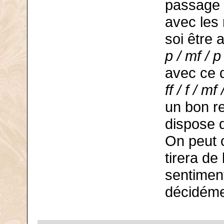
passage d
avec les
soi être
p / mf / p
avec ce 
ff / f / mf 
un bon r
dispose 
On peut c
tirera de
sentimen
décidéme