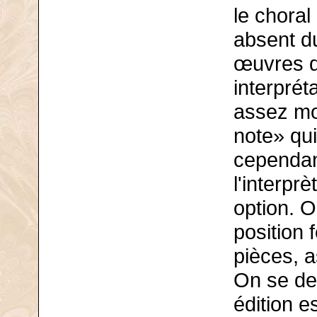
le choral
absent d
œuvres 
interprét
assez mo
note» qui
cependant
l'interpr
option. O
position 
pièces, a
On se de
édition es