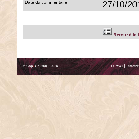
27/10/20
Date du commentaire
Retour à la 
© Clap
&
Go 2006 - 2026
Le
M'O
+ ⎢ Discothè