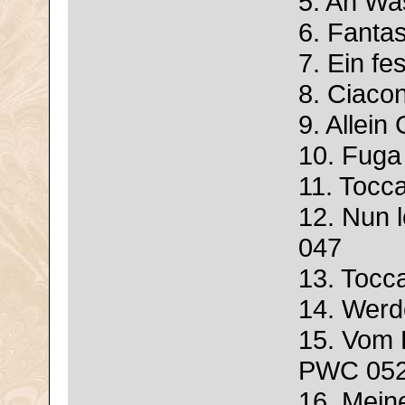
5. An Wa
6. Fanta
7. Ein f
8. Ciaco
9. Allein
10. Fuga
11. Tocc
12. Nun 
047
13. Tocc
14. Wer
15. Vom 
PWC 05
16. Mein