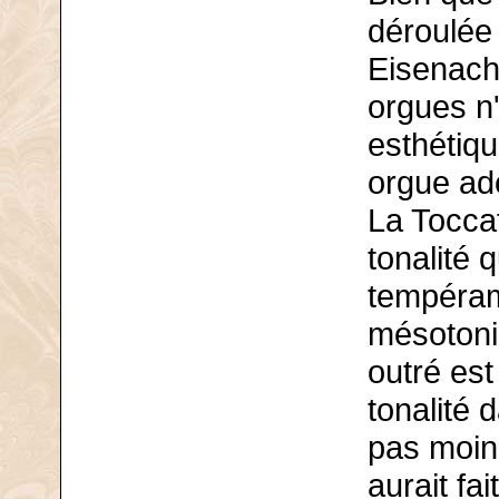
déroulée 
Eisenach,
orgues n
esthétiqu
orgue ad
La Tocca
tonalité 
tempéram
mésotoni
outré est
tonalité
pas moin
aurait fa