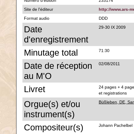
Numéro d'édition
233174
Site de l'éditeur
http://www.ars-m
Format audio
DDD
Date
29-30 IX 2009
d'enregistrement
Minutage total
71:30
Date de réception
02/08/2011
au M'O
Livret
24 pages + 4 pages
et registrations
Orgue(s) et/ou
Büßleben, DE, San
instrument(s)
Compositeur(s)
Johann Pachelbel