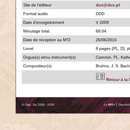
Site de l'éditeur
dux@dux.pl
Format audio
DDD
Date d'enregistrement
V 2009
Minutage total
68:04
Date de réception au M'O
26/06/2010
Livret
8 pages (PL, D); p
Orgue(s) et/ou instrument(s)
Cammin, PL, Kath
Compositeur(s)
Bruhns, J. S. Bach
Retour à la 
© Clap
&
Go 2006 - 2026
Le
M'O
+ ⎢ Discothè