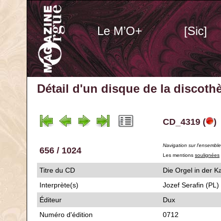
Le M’O+
[Sic]
Détail d'un disque de la discot
CD_4319 (
)
Navigation sur l'ensembl
656 / 1024
Les mentions
soulignées
Titre du CD
Die Orgel in der 
Interprète(s)
Jozef Serafin (PL)
Éditeur
Dux
Numéro d'édition
0712