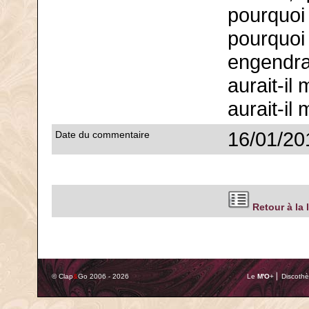
pourquoi
pourquoi
engendra
aurait-il
aurait-il 
16/01/20
Date du commentaire
Retour à la 
© Clap
&
Go 2006 - 2026
Le
M'O
+ ⎢ Discothè