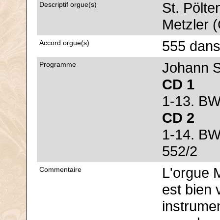
St. Pölte
Descriptif orgue(s)
Metzler (
555 dans
Accord orgue(s)
Johann S
Programme
CD 1
1-13. BW
CD 2
1-14. B
552/2
L'orgue M
Commentaire
est bien 
instrumen