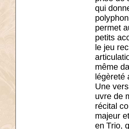
qui donne
polyphon
permet a
petits ac
le jeu re
articulat
même dan
légèreté 
Une vers
uvre de 
récital c
majeur et
en Trio, 