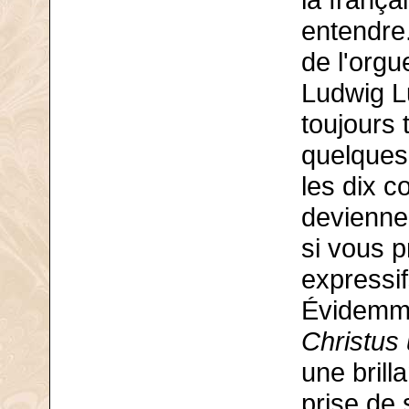
la frança
entendre.
de l'orgue
Ludwig L
toujours 
quelques 
les dix
deviennen
si vous p
expressif
Évidemme
Christus
une brill
prise de 