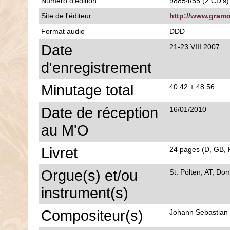
Numéro d'édition
98854/55 (2 CD's)
Site de l'éditeur
http://www.gramo
Format audio
DDD
Date
21-23 VIII 2007
d'enregistrement
Minutage total
40:42 + 48:56
Date de réception
16/01/2010
au M'O
Livret
24 pages (D, GB, F)
Orgue(s) et/ou
St. Pölten, AT, Do
instrument(s)
Compositeur(s)
Johann Sebastian