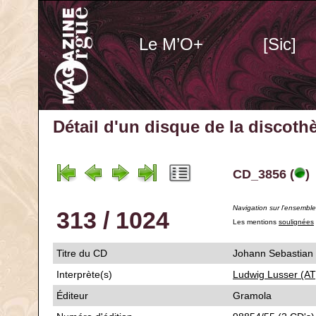
Le M’O+
[Sic]
Détail d'un disque de la discot
CD_3856 (
)
Navigation sur l'ensembl
313 / 1024
Les mentions
soulignées
Titre du CD
Johann Sebastian B
Interprète(s)
Ludwig Lusser (AT
Éditeur
Gramola