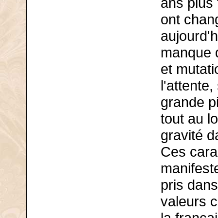
ans plus 
ont chang
aujourd'h
manque de
et mutati
l'attente,
grande pi
tout au l
gravité d
Ces cara
manifest
pris dans
valeurs c