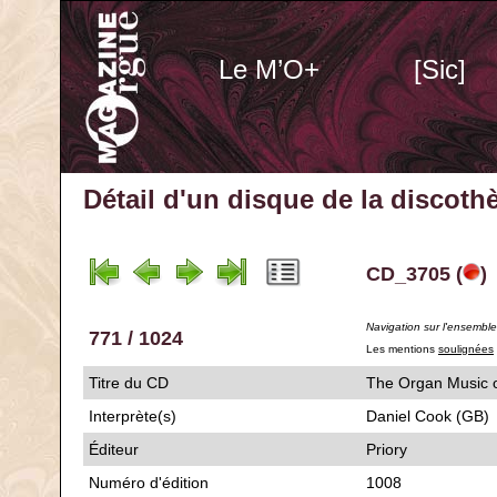
Le M’O+
[Sic]
Détail d'un disque de la discot
CD_3705 (
)
Navigation sur l'ensembl
771 / 1024
Les mentions
soulignées
Titre du CD
The Organ Musi
Interprète(s)
Daniel Cook (GB)
Éditeur
Priory
Numéro d'édition
1008