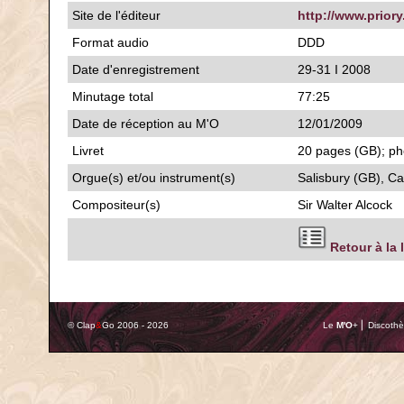
Site de l'éditeur
http://www.priory
Format audio
DDD
Date d'enregistrement
29-31 I 2008
Minutage total
77:25
Date de réception au M'O
12/01/2009
Livret
20 pages (GB); pho
Orgue(s) et/ou instrument(s)
Salisbury (GB), Ca
Compositeur(s)
Sir Walter Alcock
Retour à la 
© Clap
&
Go 2006 - 2026
Le
M'O
+ ⎢ Discothè