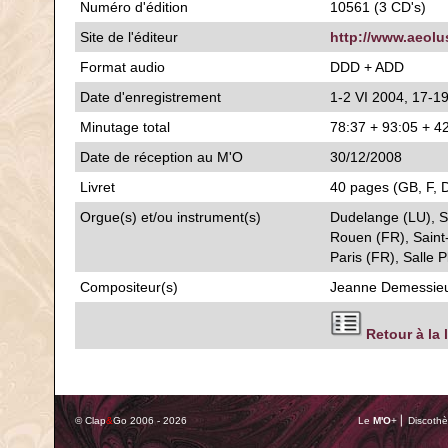
Numéro d'édition
10561 (3 CD's)
Site de l'éditeur
http://www.aeol
Format audio
DDD + ADD
Date d'enregistrement
1-2 VI 2004, 17-1
Minutage total
78:37 + 93:05 + 4
Date de réception au M'O
30/12/2008
Livret
40 pages (GB, F, D
Orgue(s) et/ou instrument(s)
Dudelange (LU), S
Rouen (FR), Sain
Paris (FR), Salle P
Compositeur(s)
Jeanne Demessie
Retour à la 
© Clap
&
Go 2006 - 2026
Le
M'O
+ ⎢ Discothè