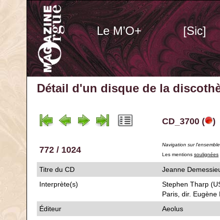
Le M’O+
[Sic]
Détail d'un disque de la discot
CD_3700 (
)
Navigation sur l'ensembl
772 / 1024
Les mentions
soulignées
Titre du CD
Jeanne Demess
Interprète(s)
Stephen Tharp (U
Paris, dir. Eugène 
Éditeur
Aeolus