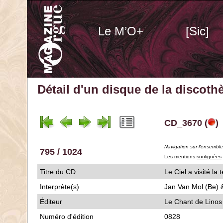
Le M’O+
[Sic]
Détail d'un disque de la discot
CD_3670 (
)
Navigation sur l'ensembl
795 / 1024
Les mentions
soulignées
Titre du CD
Le Ciel a visit
Interprète(s)
Jan Van Mol (Be) 
Éditeur
Le Chant de Linos
Numéro d'édition
0828