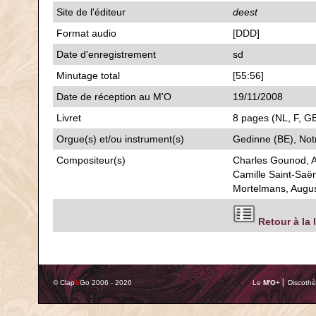
Site de l'éditeur
deest
Format audio
[DDD]
Date d'enregistrement
sd
Minutage total
[55:56]
Date de réception au M'O
19/11/2008
Livret
8 pages (NL, F, GB
Orgue(s) et/ou instrument(s)
Gedinne (BE), No
Compositeur(s)
Charles Gounod, A
Camille Saint-Saë
Mortelmans, Augus
Retour à la 
© Clap
&
Go 2006 - 2026
Le
M'O
+ ⎢ Discothè