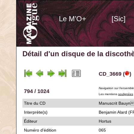
Le M’O+
[Sic]
Détail d'un disque de la discot
CD_3669 (
)
Navigation sur l'ensembl
794 / 1024
Les mentions
soulignées
Titre du CD
Manuscrit Ba
Interprète(s)
Benjamin Alard (F
Éditeur
Hortus
Numéro d'édition
065