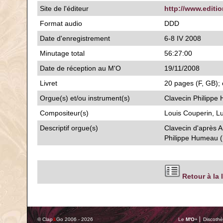
Site de l'éditeur
http://www.editi
Format audio
DDD
Date d'enregistrement
6-8 IV 2008
Minutage total
56:27:00
Date de réception au M'O
19/11/2008
Livret
20 pages (F, GB); 
Orgue(s) et/ou instrument(s)
Clavecin Philipp
Compositeur(s)
Louis Couperin, L
Descriptif orgue(s)
Clavecin d'après 
Philippe Humeau 
Retour à la 
© Clap
&
Go 2006 - 2026
Le
M'O
+ ⎢ Discothè