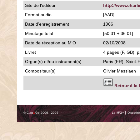
Site de l'éditeur
http://www.charl
Format audio
[AAD]
Date d'enregistrement
1966
Minutage total
[50:31 + 36:01]
Date de réception au M'O
02/10/2008
Livret
4 pages (F, GB); p
Orgue(s) et/ou instrument(s)
Paris (FR), Saint-
Compositeur(s)
Olivier Messiaen
Retour à la 
© Clap
&
Go 2006 - 2026
Le
M'O
+ ⎢ Discothè