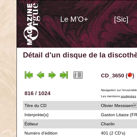
Le M’O+
[Sic]
Détail d'un disque de la discot
CD_3650 (
)
Navigation sur l'ensembl
816 / 1024
Les mentions
soulignées
Titre du CD
Olivier Mess
Interprète(s)
Gaston Litaize (FR
Éditeur
Charlin
Numéro d'édition
401 (2 CD's)