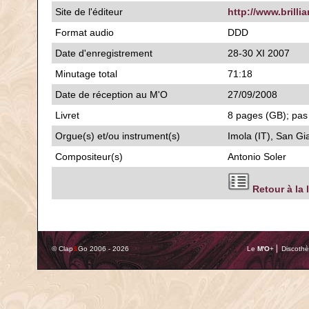
Site de l'éditeur
http://www.brilli
Format audio
DDD
Date d'enregistrement
28-30 XI 2007
Minutage total
71:18
Date de réception au M'O
27/09/2008
Livret
8 pages (GB); pas 
Orgue(s) et/ou instrument(s)
Imola (IT), San G
Compositeur(s)
Antonio Soler
Retour à la 
© Clap
&
Go 2006 - 2026
Le
M'O
+ ⎢ Discothè