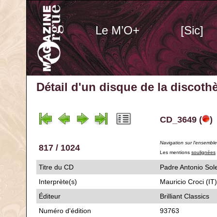
Le M’O+
[Sic]
Détail d'un disque de la discot
CD_3649 (
)
Navigation sur l'ensembl
817 / 1024
Les mentions
soulignées
Titre du CD
Padre Antonio S
Interprète(s)
Mauricio Croci (IT)
Éditeur
Brilliant Classics
Numéro d'édition
93763