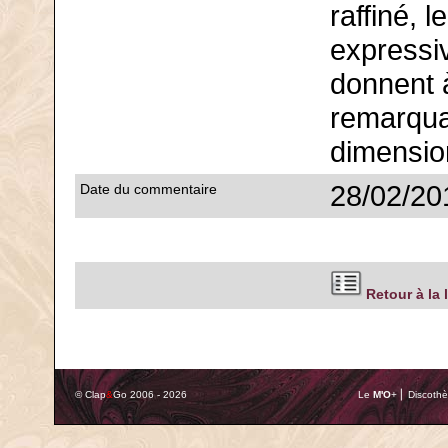
raffiné, 
expressiv
donnent à
remarqua
dimensio
28/02/20
Date du commentaire
Retour à la 
© Clap
&
Go 2006 - 2026
Le
M'O
+ ⎢ Discothè