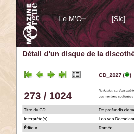
Le M’O+
[Sic]
Détail d'un disque de la discot
CD_2027 (
)
Navigation sur l'ensembl
273 / 1024
Les mentions
soulignées
Titre du CD
De profundis c
Interprète(s)
Leo van Doeselaar
Éditeur
Ramée