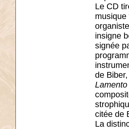
Le CD ti
musique 
organiste
insigne b
signée pa
programm
instrumen
de Biber
Lamento
composite
strophiqu
citée de 
La distin