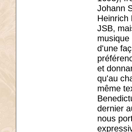
Johann Se
Heinrich 
JSB, mais
musique 
d'une faç
préférenc
et donnan
qu'au ch
même tex
Benedict
dernier 
nous port
expressi