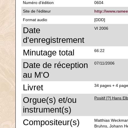
Numéro d'édition
0604
Site de l'éditeur
http://www.ramee
Format audio
[DDD]
Date
VI 2006
d'enregistrement
Minutage total
66:22
Date de réception
07/11/2006
au M'O
Livret
34 pages + 4 pages
Orgue(s) et/ou
Positif [?] Hans E
instrument(s)
Compositeur(s)
Matthias Weckmann
Bruhns, Johann He