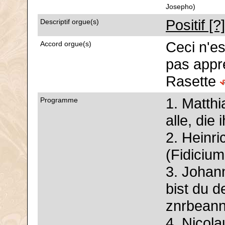
Josepho)
Positif [
Descriptif orgue(s)
Ceci n'es
Accord orgue(s)
pas appré
Rasette
1. Matth
Programme
alle, die
2. Heinri
(Fidiciu
3. Johan
bist du d
znrbeann
4. Nicol