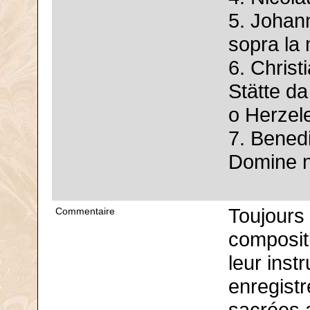
5. Johan
sopra la 
6. Christ
Stätte da
o Herzel
7. Bened
Domine ne
Toujours 
Commentaire
composit
leur instr
enregist