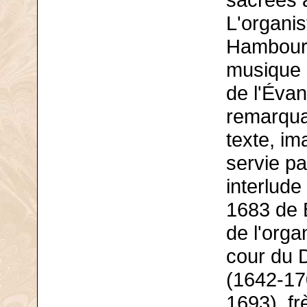
sacrées 
L'organis
Hambourg
musique 
de l'Évan
remarqua
texte, im
servie pa
interlude
1683 de B
de l'orga
cour du 
(1642-17
1693), f