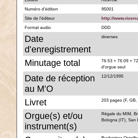
Numéro d'édition
95001
Site de l'éditeur
http://www.ricerc
Format audio
DDD
Date
diverses
d'enregistrement
Minutage total
76:53 + 76:09 + 72
d'orgue seul
Date de réception
12/12/1995
au M'O
Livret
203 pages (F, GB, 
Orgue(s) et/ou
Régale du MIM, Bru
Bologna (IT), San 
instrument(s)
Buxheimer Orgelbu