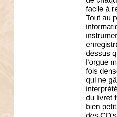
de chaque
facile à r
Tout au p
informati
instrumen
enregist
dessus qu
l'orgue m
fois dens
qui ne gâ
interprété
du livret
bien pet
des CD's,