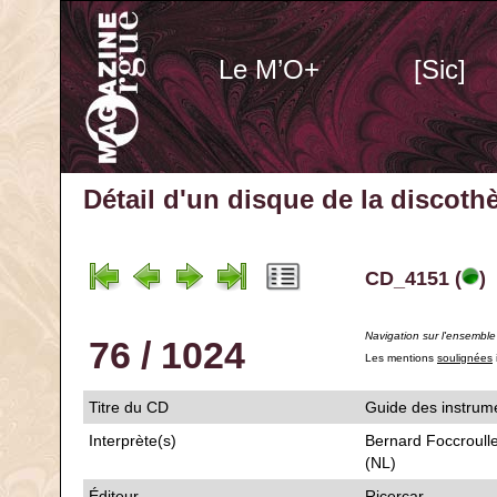
Le M’O+
[Sic]
Détail d'un disque de la discot
CD_4151 (
)
Navigation sur l'ensembl
76 / 1024
Les mentions
soulignées
Titre du CD
Guide des instr
Interprète(s)
Bernard Foccroull
(NL)
Éditeur
Ricercar