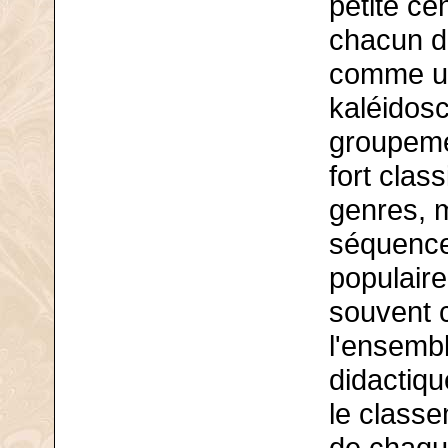
petite ce
chacun de
comme un
kaléidos
groupeme
fort clas
genres, m
séquence
populair
souvent 
l'ensembl
didactiqu
le classem