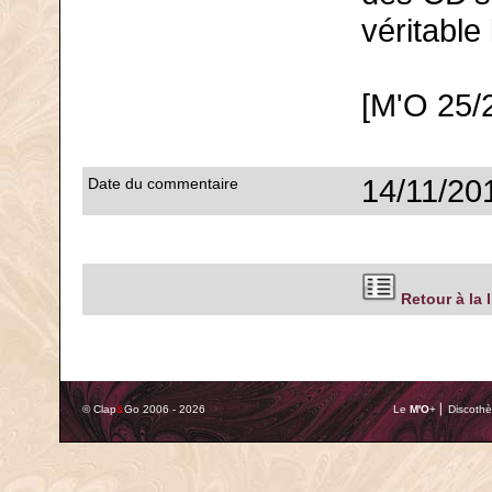
véritable 
[M'O 25/
14/11/20
Date du commentaire
Retour à la 
© Clap
&
Go 2006 - 2026
Le
M'O
+ ⎢ Discothè