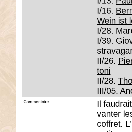
I/13.
Pau
I/16.
Bern
Wein ist
I/28. Ma
I/39. Gi
stravagan
II/26.
Pie
toni
II/28.
Tho
III/05. A
Il faudra
Commentaire
vanter l
coffret. 