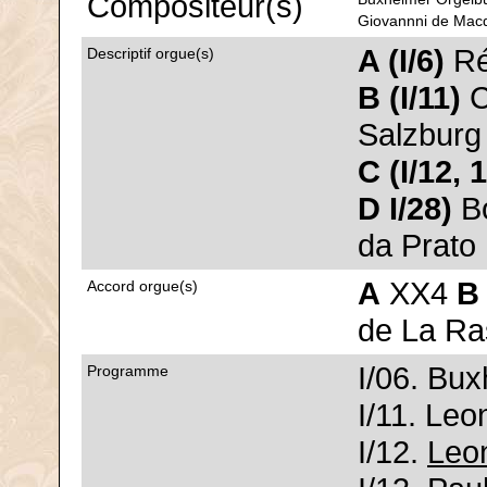
Compositeur(s)
Giovannni de Macq
A (I/6)
Ré
Descriptif orgue(s)
B (I/11)
C
Salzburg
C (I/12, 
D I/28)
Bo
da Prato
A
XX4
B
Accord orgue(s)
de La Ra
I/06. Bu
Programme
I/11. Leo
I/12.
Leo