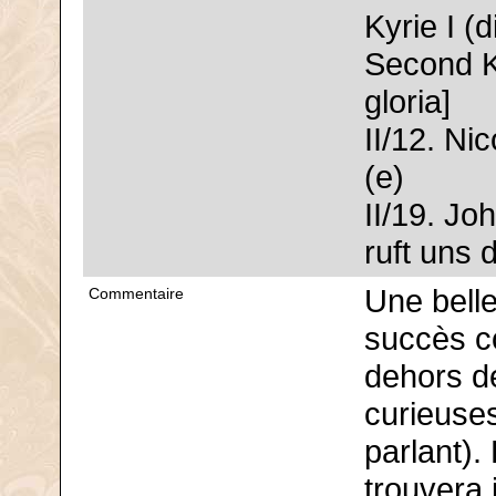
Kyrie I (
Second Ky
gloria]
II/12. Ni
(e)
II/19. J
ruft uns
Une belle
Commentaire
succès c
dehors d
curieuse
parlant).
trouvera 