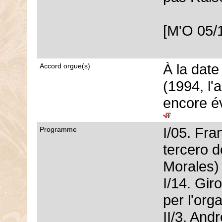
[M'O 05/
À la dat
Accord orgue(s)
(1994, l'
encore év
I/05. Fra
Programme
tercero d
Morales)
I/14. Gir
per l'org
II/3. And