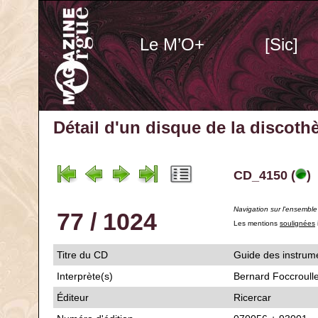
Le M’O+
[Sic]
Détail d'un disque de la discot
CD_4150 (
)
Navigation sur l'ensembl
77 / 1024
Les mentions
soulignées
Titre du CD
Guide des instrum
Interprète(s)
Bernard Foccroull
Éditeur
Ricercar