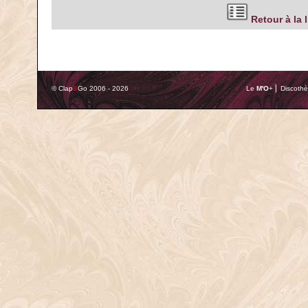
Retour à la 
© Clap
&
Go 2006 - 2026
Le
M'O
+ ⎢ Discothè