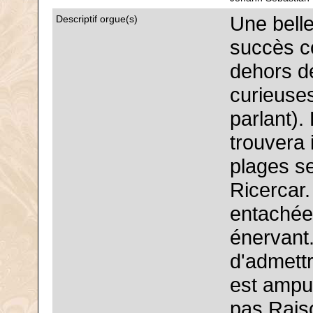
Une belle
Descriptif orgue(s)
succès c
dehors d
curieuse
parlant).
trouvera 
plages se
Ricercar.
entachée 
énervant.
d'admettr
est amput
pas Rais