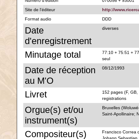
Numéro d'édition
070056 + 93001
Site de l'éditeur
http://www.ricerc
Format audio
DDD
Date
diverses
d'enregistrement
Minutage total
77:10 + 75:51 + 7
seul
Date de réception
08/12/1993
au M'O
Livret
152 pages (F, GB, 
registrations
Orgue(s) et/ou
Bruxelles (Woluwé
Saint-Apollinaire;
instrument(s)
Compositeur(s)
Francisco Correa 
Johann Sebastian