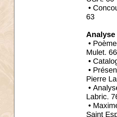
• Concou
63
Analyse
• Poème 
Mulet. 66
• Catalo
• Présen
Pierre La
• Analys
Labric. 7
• Maxime
Saint Esp