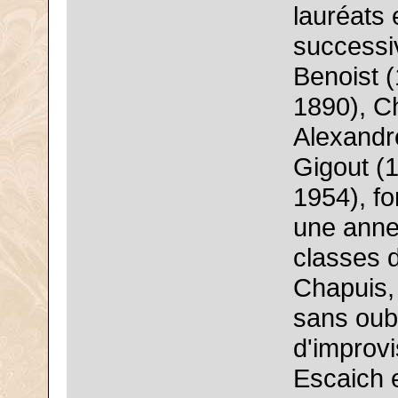
lauréats
successi
Benoist 
1890), C
Alexandr
Gigout (
1954), f
une anne
classes d
Chapuis, 
sans oub
d'improvi
Escaich e