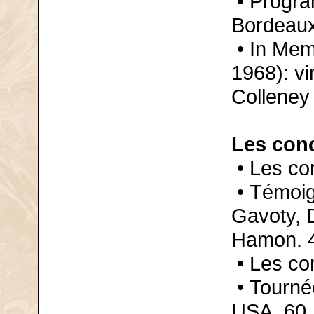
• Progra
Bordeaux
• In Mem
1968): vi
Collene
Les conc
• Les con
• Témoig
Gavoty, 
Hamon. 
• Les co
• Tourné
USA. 60