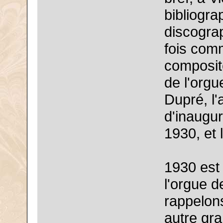
bibliogra
discogra
fois comm
composite
de l'orgu
Dupré, l
d'inaugur
1930, et 
1930 est 
l'orgue d
rappelons
autre gra