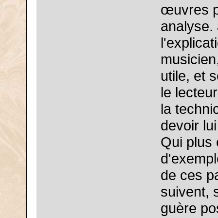
œuvres p
analyse.
l'explica
musicien,
utile, e
le lecteur
la techn
devoir lu
Qui plus
d'exempl
de ces p
suivent, 
guère pos