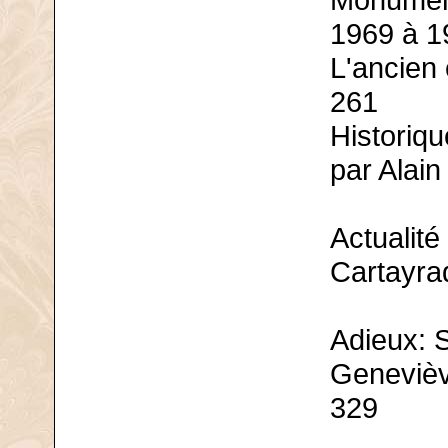
Monument
1969 à 1
L'ancien 
261
Historiq
par Alain
Actualité
Cartayra
Adieux: 
Genevièv
329