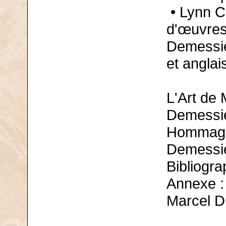
• Lynn C
d'œuvres
Demessie
et anglai
L'Art de
Demessie
Hommage 
Demessie
Bibliogra
Annexe : 
Marcel D