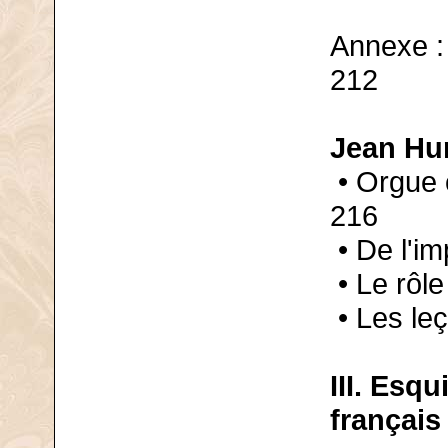
Annexe :
212
Jean Hur
• Orgue o
216
• De l'im
• Le rôle
• Les leç
III. Esqu
français