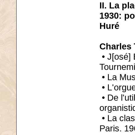
II. La p
1930: po
Huré
Charles 
• J[osé] 
Tournemi
• La Mus
• L'orgu
• De l'ut
organisti
• La cla
Paris. 19