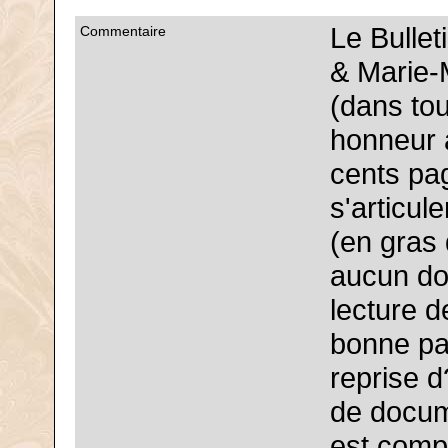
Le Bullet
Commentaire
& Marie-
(dans tou
honneur à
cents pa
s'articul
(en gras 
aucun do
lecture d
bonne par
reprise d
de docum
est compl