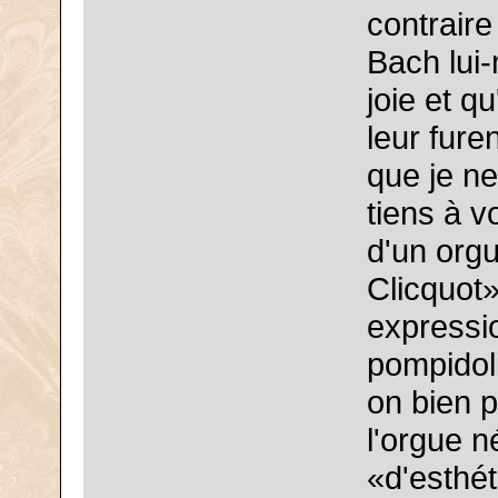
contraire
Bach lui
joie et qu
leur fure
que je ne
tiens à v
d'un org
Clicquot»
expressio
pompidol
on bien p
l'orgue n
«d'esthé