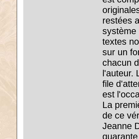
originale
restées 
système c
textes n
sur un fo
chacun de
l'auteur.
file d'at
est l'occ
La premiè
de ce vér
Jeanne D
quarante 