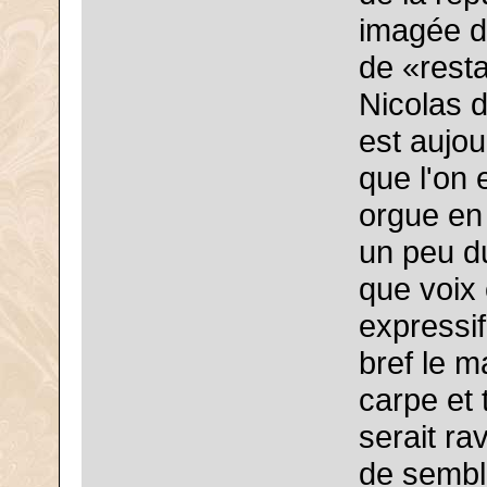
imagée de
de «resta
Nicolas 
est aujour
que l'on 
orgue en
un peu du
que voix 
expressi
bref le m
carpe et 
serait ra
de sembl