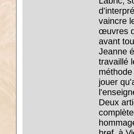
Labric, s
d'interpr
vaincre l
œuvres d
avant tou
Jeanne ét
travaillé
méthode 
jouer qu
l'enseign
Deux art
complèten
hommage 
bref, à V