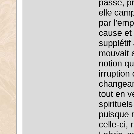
passé, p
elle camp
par l'emp
cause et 
supplétif
mouvait 
notion qu
irruption
changean
tout en v
spirituel
puisque 
celle-ci, 