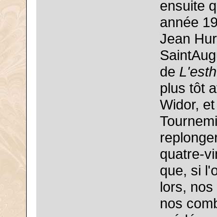
ensuite q
année 1
Jean Hur
SaintAug
de
L'esth
plus tôt
Widor, e
Tournemir
replonger
quatre-vi
que, si 
lors, nos
nos comb