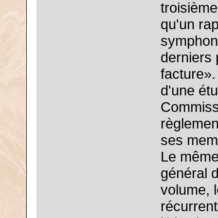
troisième
qu'un rap
symphoni
derniers
facture».
d'une étu
Commissi
règlement
ses memb
Le même 
général d
volume, l
récurrent