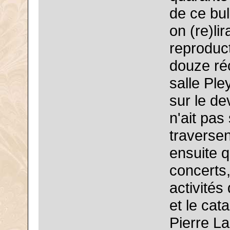
de ce bul
on (re)li
reproduc
douze réc
salle Ple
sur le d
n'ait pas
traverse
ensuite q
concerts
activités
et le cat
Pierre La