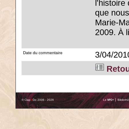
l'histoir
que nous 
Marie-Ma
2009. À li
3/04/201
Date du commentaire
Retour
© Clap
&
Go 2006 - 2026
Le
M'O
+ ⎢ Biblioth