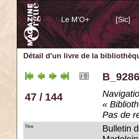
Le M’O+
[Sic]
Détail d'un livre de la bibliothè
B_9286
Navigatio
47 / 144
« Bibliot
Pas de r
Bulletin 
Titre