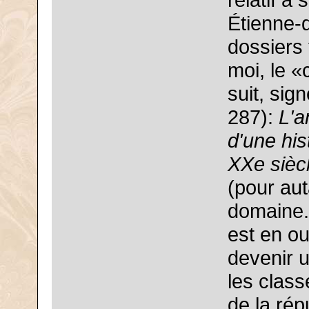
relatif à
Étienne-d
dossiers 
moi, le «
suit, sig
287):
L'a
d'une his
XXe sièc
(pour aut
domaine..
est en out
devenir 
les clas
de la rép