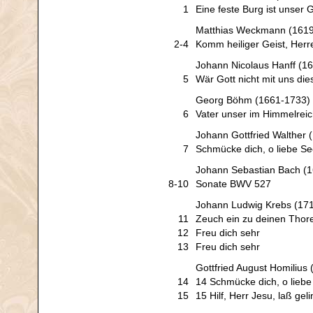
1
Eine feste Burg ist unser G
Matthias Weckmann (161
2-4
Komm heiliger Geist, Herr
Johann Nicolaus Hanff (1
5
Wär Gott nicht mit uns die
Georg Böhm (1661-1733)
6
Vater unser im Himmelrei
Johann Gottfried Walther 
7
Schmücke dich, o liebe Se
Johann Sebastian Bach (
8-10
Sonate BWV 527
Johann Ludwig Krebs (17
11
Zeuch ein zu deinen Thor
12
Freu dich sehr
13
Freu dich sehr
Gottfried August Homilius
14
14 Schmücke dich, o liebe
15
15 Hilf, Herr Jesu, laß gel