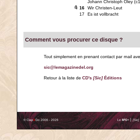
Johann Christoph Oley (c
16
Wir Christen-Leut
17
Es ist vollbracht
Comment vous procurer ce disque ?
Tout simplement en prenant contact par mail av
sic@lemagazinedel.org
Retour à la liste de
CD's
[Sic]
Éditions
© Clap
&
Go 2006 - 2026
Le
M'O
+ ⎢
[Sic]