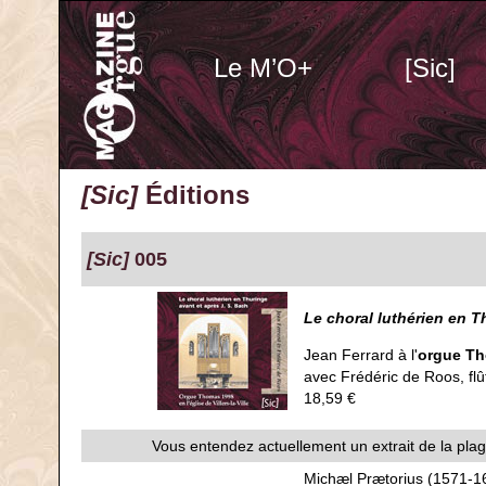
Le M’O+
[Sic]
[Sic]
Éditions
[Sic]
005
Le choral luthérien en T
Jean Ferrard à l'
orgue Tho
avec Frédéric de Roos, flû
18,59 €
Vous entendez actuellement un extrait de la pla
Michæl Prætorius (1571-1