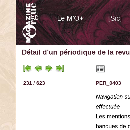
Le M’O+
[Sic]
Détail d'un périodique
de la rev
231 / 623
PER_0403
Navigation s
effectuée
Les mention
banques de 