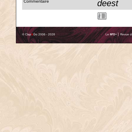
deest
Commentaire
© Clap
&
Go 2006 - 2026
Le
M'O
+ ⎢ Revue de