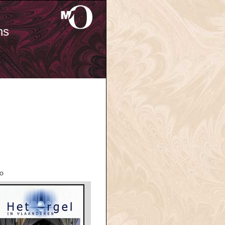
ns
'O