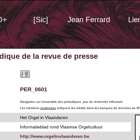
O+
[Sic]
Jean Ferrard
Lie
odique
de la revue de presse
PER_0601
Navigation sur l'ensemble des périodiques, pas de recherche effectuée
Les mentions
soulignées
indiquent les inédits dans les banques de données du M
Het Orgel in Vlaanderen
Informatieblad rond Vlaamse Orgelcultuur
http://www.orgelinvlaanderen.be