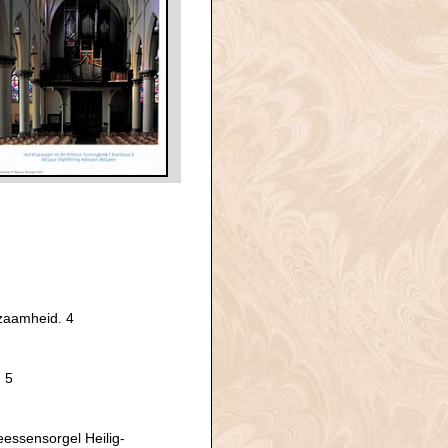
zaamheid. 4
. 5
essensorgel Heilig-