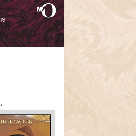
ns
'O