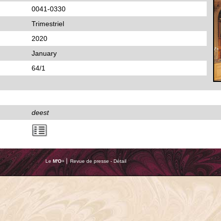
0041-0330
Trimestriel
2020
January
64/1
deest
Le
M'O
+ ⎢ Revue de presse - Détail