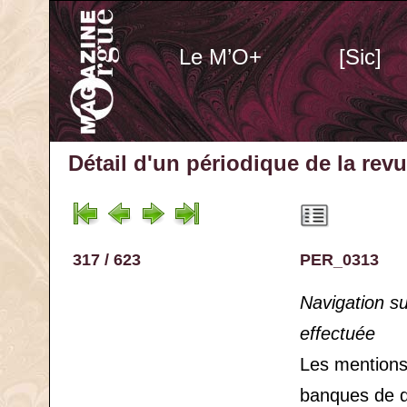
Le M’O+
[Sic]
Détail d'un périodique
de la rev
317 / 623
PER_0313
Navigation s
effectuée
Les mention
banques de 