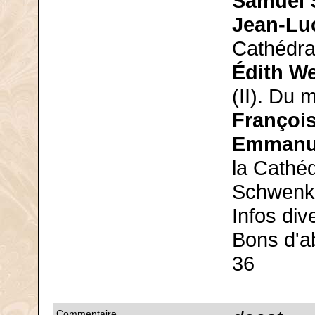
Samuel 
Jean-Lu
Cathédra
Édith W
(II). Du 
François
Emmanu
la Cathéd
Schwenke
Infos div
Bons d'a
36
Commentaire