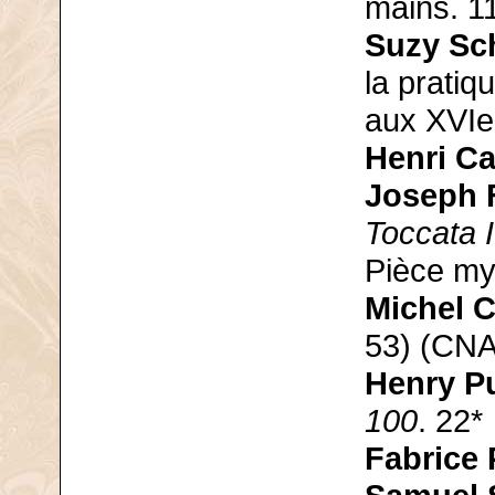
mains. 1
Suzy Sc
la pratiq
aux XVIe 
Henri Ca
Joseph 
Toccata I
Pièce my
Michel 
53) (CNA
Henry Pu
100
. 22*
Fabrice 