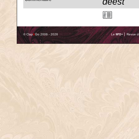
deest
© Clap
&
Go 2006 - 2026
Le
M'O
+ ⎢ Revue de