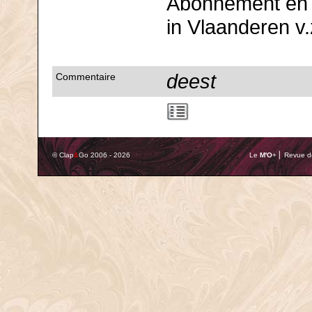
Abonnement en l
in Vlaanderen v.
deest
Commentaire
© Clap
&
Go 2006 - 2026
Le
M'O
+ ⎢ Revue de