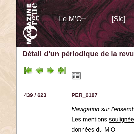
Le M’O+
[Sic]
Détail d'un périodique
de la rev
439 / 623
PER_0187
Navigation sur l'ensem
Les mentions
souligné
données du M'O