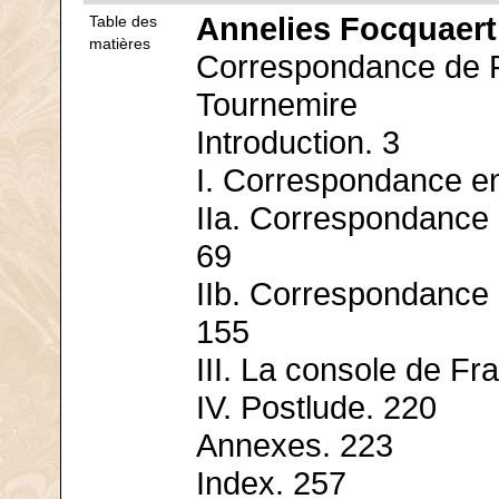
Annelies Focquaert
Table des
matières
Correspondance de F
Tournemire
Introduction. 3
I. Correspondance en
IIa. Correspondance 
69
IIb. Correspondance e
155
III. La console de Fr
IV. Postlude. 220
Annexes. 223
Index. 257