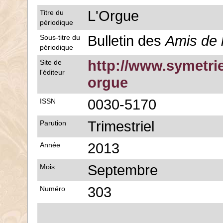
L'Orgue
Titre du
périodique
Bulletin des
Amis de 
Sous-titre du
périodique
http://www.symetrie
Site de
l'éditeur
orgue
0030-5170
ISSN
Trimestriel
Parution
2013
Année
Septembre
Mois
303
Numéro