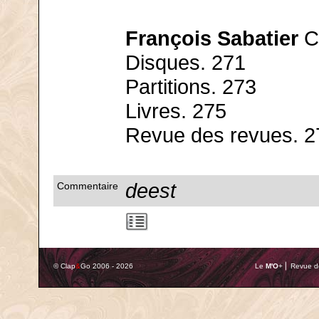
François Sabatier
C
Disques. 271
Partitions. 273
Livres. 275
Revue des revues. 2
deest
Commentaire
© Clap
&
Go 2006 - 2026
Le
M'O
+ ⎢ Revue de