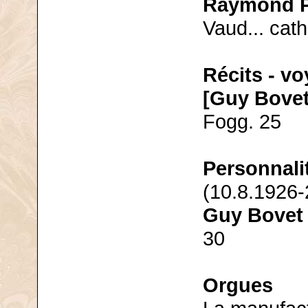
Raymond P
Vaud... cath
Récits - v
[Guy Bovet
Fogg. 25
Personnali
(10.8.1926-
Guy Bovet
30
Orgues