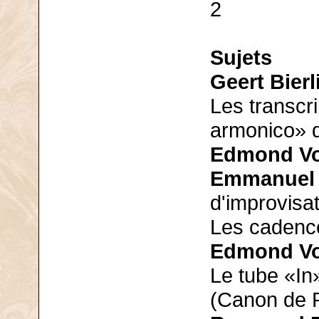
2
Sujets
Geert Bierl
Les transcr
armonico» d
Edmond Vo
Emmanuel L
d'improvisat
Les cadence
Edmond Vo
Le tube «In
(Canon de P