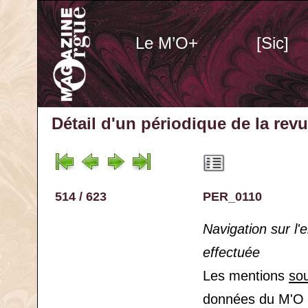
Le M’O+
[Sic]
Détail d'un périodique
de la rev
514 / 623
PER_0110
Navigation sur l
effectuée
Les mentions
so
données du M'O