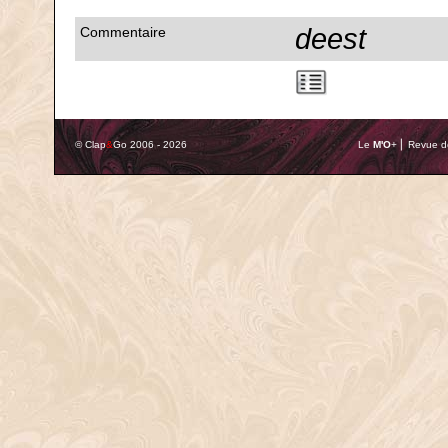
deest
Commentaire
© Clap
&
Go 2006 - 2026
Le
M'O
+ ⎢ Revue de