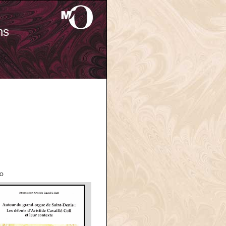
ns
'O